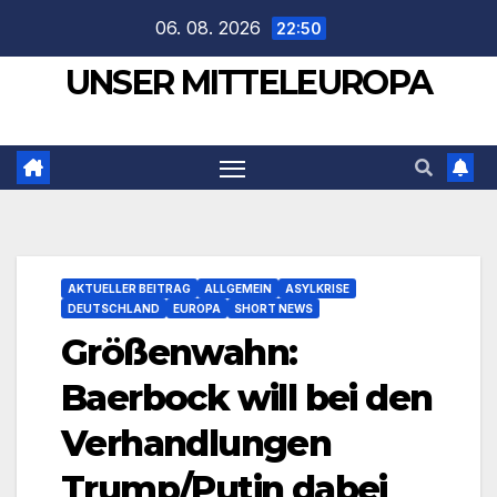
Zum
06. 08. 2026
22:50
Inhalt
UNSER MITTELEUROPA
springen
AKTUELLER BEITRAG
ALLGEMEIN
ASYLKRISE
DEUTSCHLAND
EUROPA
SHORT NEWS
Größenwahn:
Baerbock will bei den
Verhandlungen
Trump/Putin dabei