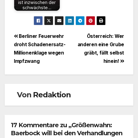
ist inzwischen der
schwächste…
Beitragsnavigation
Berliner Feuerwehr
Österreich: Wer
droht Schadenersatz-
anderen eine Grube
Millionenklage wegen
gräbt, fällt selbst
Impfzwang
hinein!
Von
Redaktion
17 Kommentare zu „Größenwahn:
Baerbock will bei den Verhandlungen