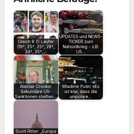
UPDATES und NEWS-
Gleich 8 (!) Läufer
TICKER zum
(19†, 25†, 25†, 28†,
Nahostkrieg - z.B:
34†, 35†,…
US…
Alastair Crooke:
Wladimir Putin: «Es
Sekundäre US-
ist klar, dass die
Sanktionen stellten…
unipolare…
Scott Ritter: „Europa