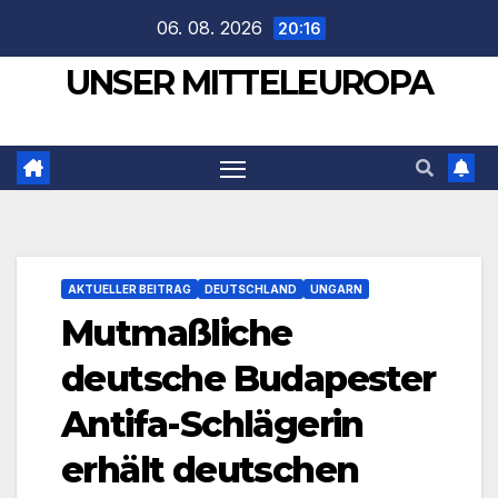
Zum
06. 08. 2026
20:16
Inhalt
UNSER MITTELEUROPA
springen
AKTUELLER BEITRAG
DEUTSCHLAND
UNGARN
Mutmaßliche
deutsche Budapester
Antifa-Schlägerin
erhält deutschen