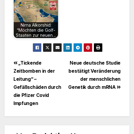
Nima Alkorshid:
“Möchten die Golf-
Staaten zur neuen…
Beitragsnavigation
„Tickende
Neue deutsche Studie
Zeitbomben in der
bestätigt Veränderung
Leitung“ –
der menschlichen
Gefäßschäden durch
Genetik durch mRNA
die Pfizer Covid
Impfungen