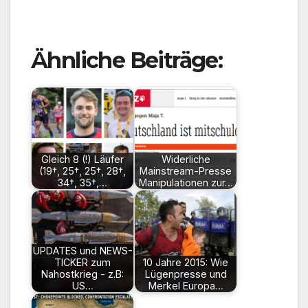
Ähnliche Beiträge:
Gleich 8 (!) Läufer
Widerliche
(19†, 25†, 25†, 28†,
Mainstream-Presse
34†, 35†,…
Manipulationen zur…
UPDATES und NEWS-
TICKER zum
10 Jahre 2015: Wie
Nahostkrieg - z.B:
Lügenpresse und
US…
Merkel Europa…