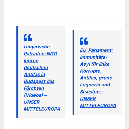
Ungarische
EU-Parlament:
Patrioten-NGO
Immunitäts-
lehren
Asyl für linke
deutschen
Korrupte,
Antifas in
Antifas, grüne
Budapest das
Lügnerin und
Fürchten
Sexisten –
(Videos) –
UNSER
UNSER
MITTELEUROPA
MITTELEUROPA