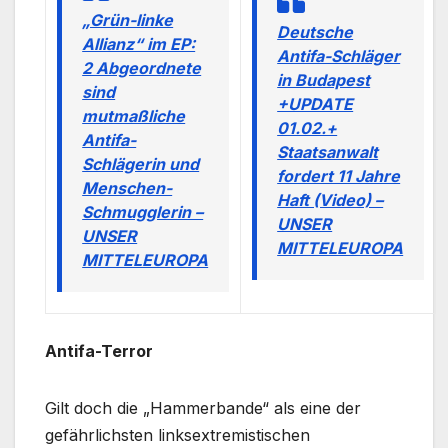
„Grün-linke
Deutsche
Allianz“ im EP:
Antifa-Schläger
2 Abgeordnete
in Budapest
sind
+UPDATE
mutmaßliche
01.02.+
Antifa-
Staatsanwalt
Schlägerin und
fordert 11 Jahre
Menschen-
Haft (Video) –
Schmugglerin –
UNSER
UNSER
MITTELEUROPA
MITTELEUROPA
Antifa-Terror
Gilt doch die „Hammerbande“ als eine der
gefährlichsten linksextremistischen