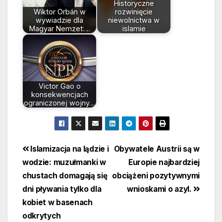
Historyczne
Wiktor Orbán w
rozwinięcie
wywiadzie dla
niewolnictwa w
Magyar Nemzet:…
islamie
Victor Gao o
konsekwencjach
ograniczonej wojny…
Beitragsnavigation
Islamizacja na lądzie i
Obywatele Austrii są w
wodzie: muzułmanki w
Europie najbardziej
chustach domagają się
obciążeni pozytywnymi
dni pływania tylko dla
wnioskami o azyl.
kobiet w basenach
odkrytych