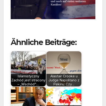
Ähnliche Beiträge:
Islamistyczny
Alastair Crooke u
Zachód jest stracony
Judge Napolitano z
– „Wschód”:…
Pekinu: Czy…