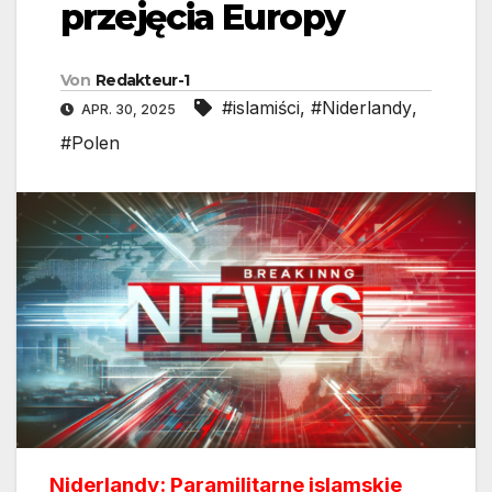
przejęcia Europy
Von
Redakteur-1
#islamiści
,
#Niderlandy
,
APR. 30, 2025
#Polen
Niderlandy: Paramilitarne islamskie