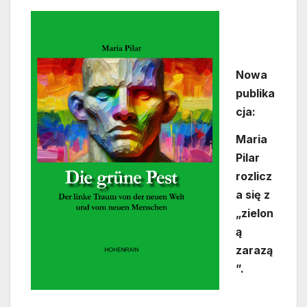
Nowa
publika
cja:
Maria
Pilar
rozlicz
a się z
„zielon
ą
zarazą
”.