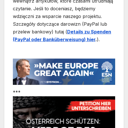
wewnątrz artykułów, które czasami utrudniają
czytanie. Jeśli to doceniasz, będziemy
wdzięczni za wsparcie naszego projektu.
Szczegóły dotyczące darowizn (PayPal lub
przelew bankowy) tutaj (
Details zu Spenden
(PayPal oder Banküberweisung) hier
.
).
***