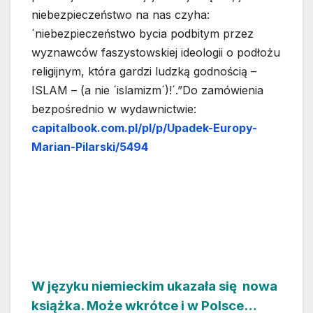
niebezpieczeństwo na nas czyha:
´niebezpieczeństwo bycia podbitym przez
wyznawców faszystowskiej ideologii o podłożu
religijnym, która gardzi ludzką godnością –
ISLAM – (a nie ´islamizm´)!´.”Do zamówienia
bezpośrednio w wydawnictwie:
capitalbook.com.pl/pl/p/Upadek-Europy-
Marian-Pilarski/5494
W języku niemieckim ukazała się nowa
książka. Może wkrótce i w Polsce…