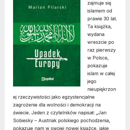
zajmuje się
islamem od
prawie 30 lat.
Ta książka,
wydana
wreszcie po
raz pierwszy
w Polsce,
pokazuje
islam w całej
jego
nieupiękrzon
ej rzeczywistości jako egzystencjalne
zagrożenie dla wolności i demokracji na
świecie. Jeden z czytelników napisał: „Jan
Sobiesky – Austriak polskiego pochodzenia,
pokazuje nam w swojej nowej książce, jakie