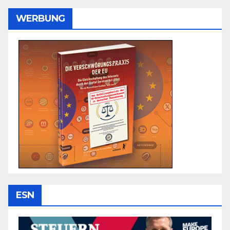
WERBUNG
ESN