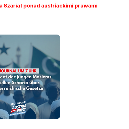
 Szariat ponad austriackimi prawami