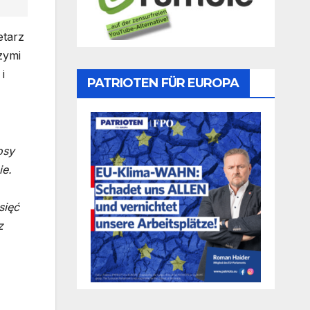
etarz
zymi
i
PATRIOTEN FÜR EUROPA
osy
ie.
sięć
z