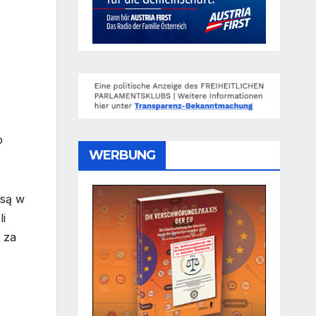
o
WERBUNG
 są w
i
 za