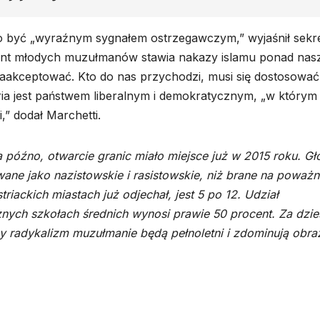
no być „wyraźnym sygnałem ostrzegawczym,” wyjaśnił sekr
ocent młodych muzułmanów stawia nakazy islamu ponad nas
zaakceptować. Kto do nas przychodzi, musi się dostosować 
ria jest państwem liberalnym i demokratycznym, „w którym
,” dodał Marchetti.
 późno, otwarcie granic miało miejsce już w 2015 roku. Gł
wane jako nazistowskie i rasistowskie, niż brane na poważn
riackich miastach już odjechał, jest 5 po 12. Udział
ych szkołach średnich wynosi prawie 50 procent. Za dzie
ący radykalizm muzułmanie będą pełnoletni i zdominują obra