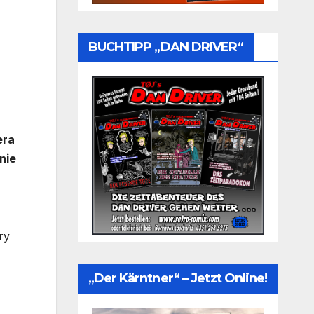
BUCHTIPP „DAN DRIVER“
era
nie
,
ry
„Der Kärntner“ – Jetzt Online!