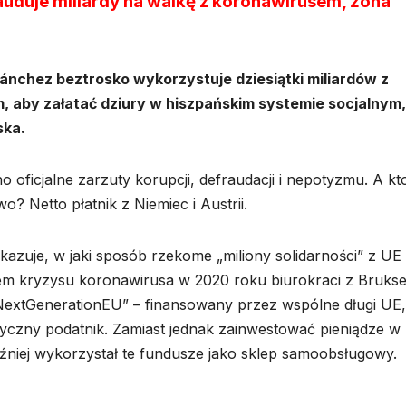
auduje miliardy na walkę z koronawirusem, żona
ánchez beztrosko wykorzystuje dziesiątki miliardów z
, aby załatać dziury w hiszpańskim systemie socjalnym,
ska.
oficjalne zarzuty korupcji, defraudacji i nepotyzmu. A kt
o? Netto płatnik z Niemiec i Austrii.
kazuje, w jaki sposób rzekome „miliony solidarności” z UE
em kryzysu koronawirusa w 2020 roku biurokraci z Bruksel
NextGenerationEU” – finansowany przez wspólne długi UE,
zyczny podatnik. Zamiast jednak zainwestować pieniądze w
źniej wykorzystał te fundusze jako sklep samoobsługowy.