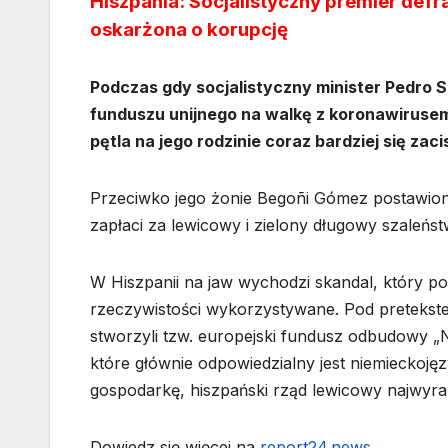
Hiszpania: Socjalistyczny premier defr
oskarżona o korupcję
Podczas gdy socjalistyczny minister Pedro S
funduszu unijnego na walkę z koronawirusem
pętla na jego rodzinie coraz bardziej się zaci
Przeciwko jego żonie Begoñi Gómez postawiono 
zapłaci za lewicowy i zielony długowy szaleństw
W Hiszpanii na jaw wychodzi skandal, który po
rzeczywistości wykorzystywane. Pod pretekst
stworzyli tzw. europejski fundusz odbudowy „
które głównie odpowiedzialny jest niemieckoję
gospodarkę, hiszpański rząd lewicowy najwyra
Dowiedz się więcej na
report24.news