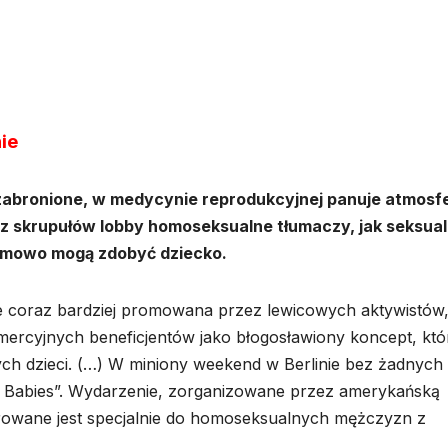
ie
zabronione, w medycynie reprodukcyjnej panuje atmosf
ez skrupułów lobby homoseksualne tłumaczy, jak seksual
lemowo mogą zdobyć dziecko.
ie coraz bardziej promowana przez lewicowych aktywistów
rcyjnych beneficjentów jako błogosławiony koncept, któ
ych dzieci. (…) W miniony weekend w Berlinie bez żadnych
 Babies”. Wydarzenie, zorganizowane przez amerykańską
ierowane jest specjalnie do homoseksualnych mężczyzn z