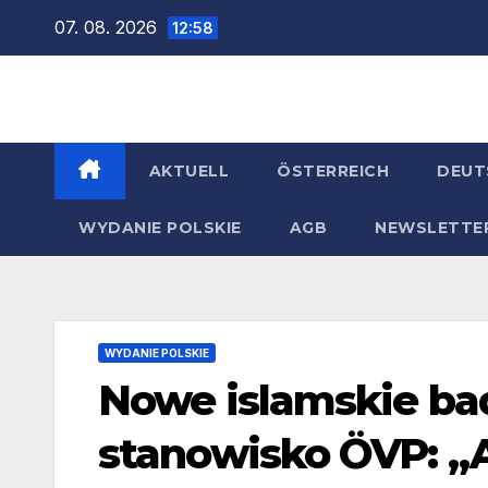
Zum
07. 08. 2026
12:58
Inhalt
springen
AKTUELL
ÖSTERREICH
DEUT
WYDANIE POLSKIE
AGB
NEWSLETTE
WYDANIE POLSKIE
Nowe islamskie bad
stanowisko ÖVP: „A