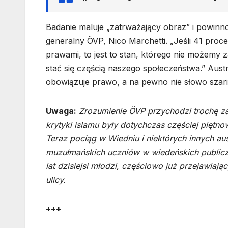
Badanie maluje „zatrważający obraz” i powin
generalny ÖVP, Nico Marchetti. „Jeśli 41 pr
prawami, to jest to stan, którego nie możemy 
stać się częścią naszego społeczeństwa.” Aust
obowiązuje prawo, a na pewno nie słowo szarii
Uwaga:
Zrozumienie ÖVP przychodzi trochę za
krytyki islamu były dotychczas częściej piętno
Teraz pociąg w Wiedniu i niektórych innych aust
muzułmańskich uczniów w wiedeńskich publiczn
lat dzisiejsi młodzi, częściowo już przejawiaj
ulicy.
+++