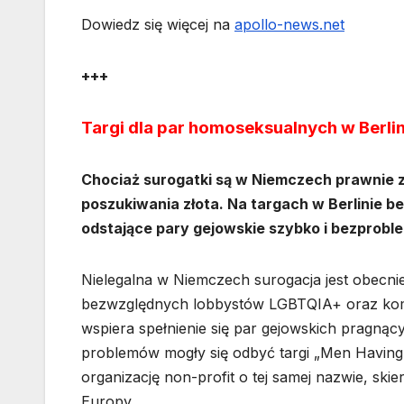
Dowiedz się więcej na
apollo-news.net
+++
Targi dla par homoseksualnych w Berlin
Chociaż surogatki są w Niemczech prawnie 
poszukiwania złota. Na targach w Berlinie b
odstające pary gejowskie szybko i bezprob
Nielegalna w Niemczech surogacja jest obecn
bezwzględnych lobbystów LGBTQIA+ oraz kome
wspiera spełnienie się par gejowskich pragnąc
problemów mogły się odbyć targi „Men Having
organizację non-profit o tej samej nazwie, sk
Europy.