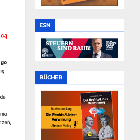
ESN
ocą
 go
ię
BÜCHER
ada
nia
rzeń,