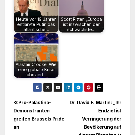
Heute vor 19 Jahren
Scott Ritter: „Europa
entlarvte Putin das
ist inzwischen der
atlantische…
schwächste…
Alastair Crooke: Wie
eine globale Krise
fabriziert…
Beitragsnavigation
Pro-Palästina-
Dr. David E. Martin: „Ihr
Demonstranten
Endziel ist
greifen Brussels Pride
Verringerung der
an
Bevölkerung auf