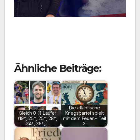
Ähnliche Beiträge:
Die atlantische
Gleich 8 (!) Läufer
Kriegspartei spielt
(19†, 25†, 25†, 28†,
mit dem Feuer – Teil
34†, 35†,…
3