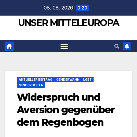
Zum
08. 08. 2026
0:20
Inhalt
UNSER MITTELEUROPA
springen
AKTUELLER BEITRAG
GENDERWAHN
LGBT
MINDERHEITEN
Widerspruch und
Aversion gegenüber
dem Regenbogen