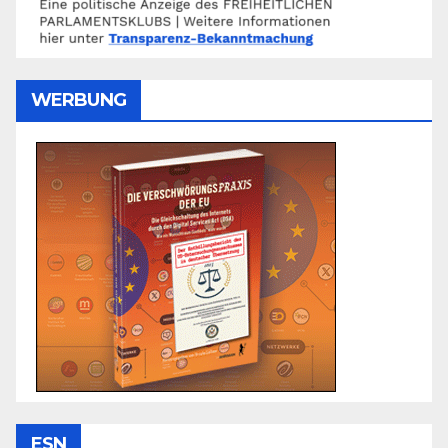
WERBUNG
ESN