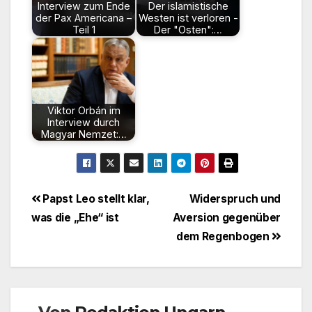
Interview zum Ende
Der islamistische
der Pax Americana –
Westen ist verloren -
Teil 1
Der "Osten":…
Viktor Orbán im
Interview durch
Magyar Nemzet:…
Beitragsnavigation
Papst Leo stellt klar,
Widerspruch und
was die „Ehe“ ist
Aversion gegenüber
dem Regenbogen