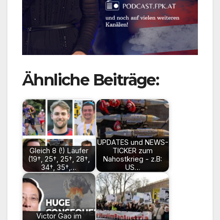
Ähnliche Beiträge:
UPDATES und NEWS-
Gleich 8 (!) Läufer
TICKER zum
(19†, 25†, 25†, 28†,
Nahostkrieg - z.B:
34†, 35†,…
US…
Victor Gao im