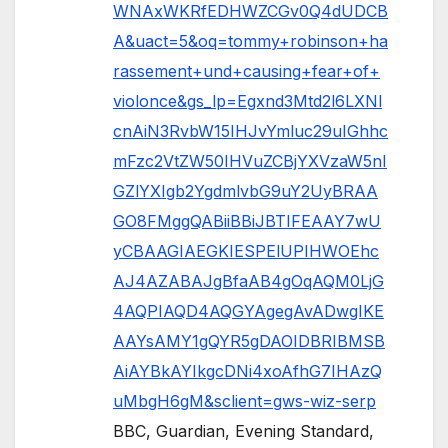
WNAxWKRfEDHWZCGv0Q4dUDCB
A&uact=5&oq=tommy+robinson+ha
rassement+und+causing+fear+of+
violonce&gs_lp=Egxnd3Mtd2l6LXNl
cnAiN3RvbW15IHJvYmluc29uIGhhc
mFzc2VtZW50IHVuZCBjYXVzaW5nI
GZlYXIgb2YgdmlvbG9uY2UyBRAA
GO8FMggQABiiBBiJBTIFEAAY7wU
yCBAAGIAEGKIESPElUPIHWOEhc
AJ4AZABAJgBfaAB4gOqAQM0LjG
4AQPIAQD4AQGYAgegAvADwgIKE
AAYsAMY1gQYR5gDAOIDBRIBMSB
AiAYBkAYIkgcDNi4xoAfhG7IHAzQ
uMbgH6gM&sclient=gws-wiz-serp
BBC, Guardian, Evening Standard,