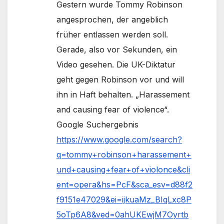
Gestern wurde Tommy Robinson
angesprochen, der angeblich
früher entlassen werden soll.
Gerade, also vor Sekunden, ein
Video gesehen. Die UK-Diktatur
geht gegen Robinson vor und will
ihn in Haft behalten. „Harassement
and causing fear of violence“.
Google Suchergebnis
https://www.google.com/search?
q=tommy+robinson+harassement+
und+causing+fear+of+violonce&cli
ent=opera&hs=PcF&sca_esv=d88f2
f9151e47029&ei=ijkuaMz_BIqLxc8P
5oTp6A8&ved=0ahUKEwjM7Oyrtb