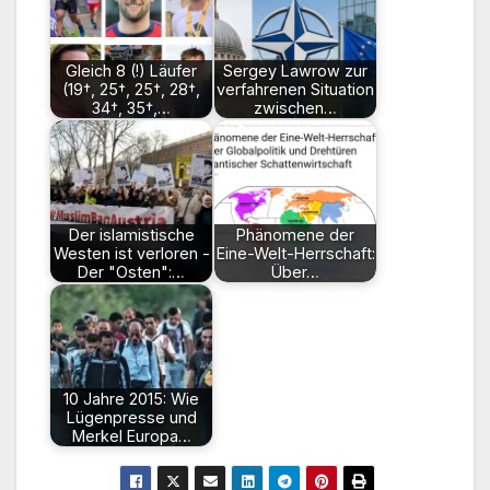
Gleich 8 (!) Läufer
Sergey Lawrow zur
(19†, 25†, 25†, 28†,
verfahrenen Situation
34†, 35†,…
zwischen…
Der islamistische
Phänomene der
Westen ist verloren -
Eine-Welt-Herrschaft:
Der "Osten":…
Über…
10 Jahre 2015: Wie
Lügenpresse und
Merkel Europa…