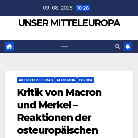
Zum
09. 08. 2026
10:28
Inhalt
UNSER MITTELEUROPA
springen
AKTUELLER BEITRAG
ALLGEMEIN
EUROPA
Kritik von Macron
und Merkel –
Reaktionen der
osteuropäischen