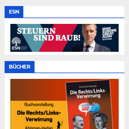
ESN
BÜCHER