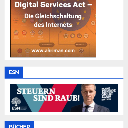
ESN
BÜCHER