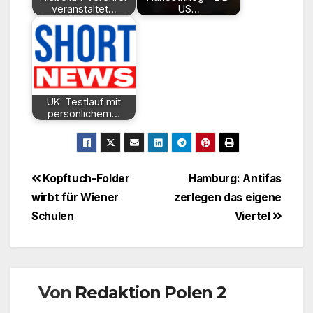
veranstaltet…
US…
UK: Testlauf mit
persönlichem…
Beitragsnavigation
Kopftuch-Folder
Hamburg: Antifas
wirbt für Wiener
zerlegen das eigene
Schulen
Viertel
Von
Redaktion Polen 2