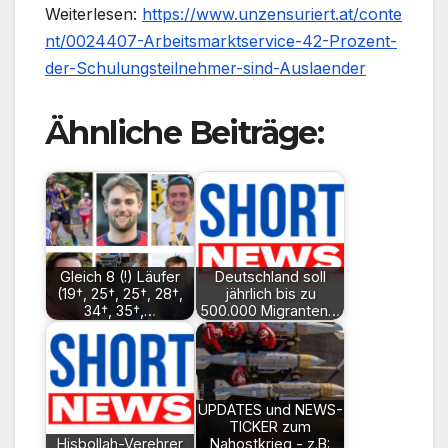
Weiterlesen:
https://www.unzensuriert.at/conte
nt/0024407-Arbeitsmarktservice-42-Prozent-
der-Schulungsteilnehmer-sind-Auslaender
Ähnliche Beiträge:
Gleich 8 (!) Läufer
Deutschland soll
(19†, 25†, 25†, 28†,
jährlich bis zu
34†, 35†,…
500.000 Migranten…
UPDATES und NEWS-
TICKER zum
Hisbollah-Verehrer
Nahostkrieg - z.B: