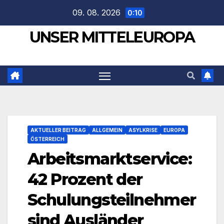
Zum
09. 08. 2026
0:10
Inhalt
UNSER MITTELEUROPA
springen
AKTUELLER BEITRAG
ALLGEMEIN
ASYLKRISE
EUROPA
ÖSTERREICH
Arbeitsmarktservice:
42 Prozent der
Schulungsteilnehmer
sind Ausländer