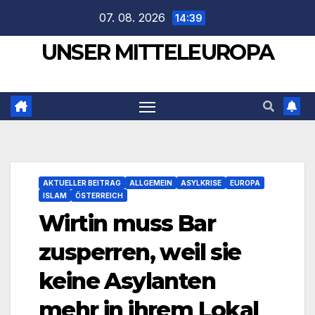
Zum
07. 08. 2026
14:39
Inhalt
UNSER MITTELEUROPA
springen
AKTUELLER BEITRAG
ALLGEMEIN
ASYLKRISE
EUROPA
ISLAM
ÖSTERREICH
Wirtin muss Bar
zusperren, weil sie
keine Asylanten
mehr in ihrem Lokal