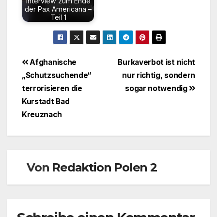
Interview zum Ende
der Pax Americana –
Teil 1
Beitragsnavigation
Afghanische
Burkaverbot ist nicht
„Schutzsuchende“
nur richtig, sondern
terrorisieren die
sogar notwendig
Kurstadt Bad
Kreuznach
Von
Redaktion Polen 2