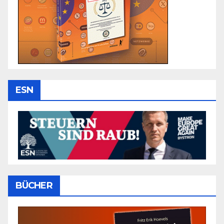
ESN
BÜCHER