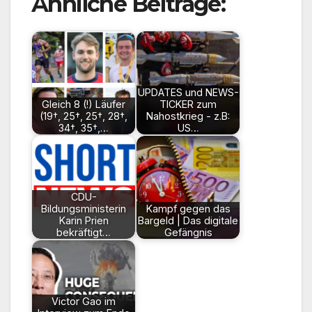
Ähnliche Beiträge:
UPDATES und NEWS-
Gleich 8 (!) Läufer
TICKER zum
(19†, 25†, 25†, 28†,
Nahostkrieg - z.B:
34†, 35†,…
US…
CDU-
Bildungsministerin
Kampf gegen das
Karin Prien
Bargeld | Das digitale
bekräftigt…
Gefängnis
Victor Gao im