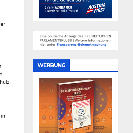
der
WERBUNG
n
n.
hulz.
 in