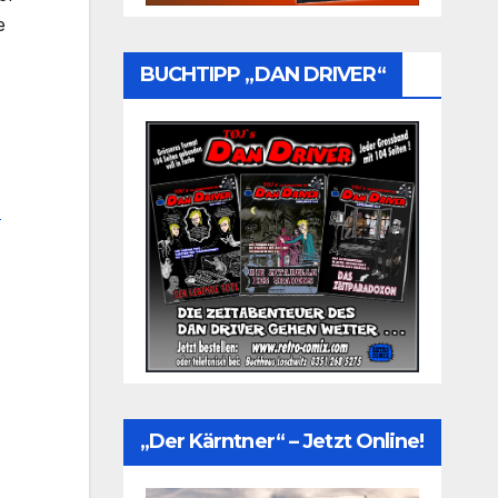
e
BUCHTIPP „DAN DRIVER“
-
„Der Kärntner“ – Jetzt Online!