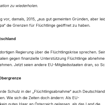
uation zu wiederholen.
 vor, damals, 2015, „aus gut gemeinten Gründen, aber lei
a“ die Grenzen für Flüchtlinge geöffnet zu haben.
utschland
 dortigen Regierung über die Flüchtlingskrise sprechen. Sei
talien gegen finanzielle Unterstützung Flüchtlinge abnehme
ehmen. Jetzt seien andere EU-Mitgliedsstaaten dran, so Sc
s-Obergrenze
de Schulz in der „Flüchtlingsabnahme“ auch Deutschland
en. Wie sich die Zeiten doch ändern: Als EU-
ein gutes Haar an Österreich gelassen, als das Land die