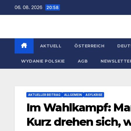
Zum
06. 08. 2026
20:58
Inhalt
springen
AKTUELL
ÖSTERREICH
DEUT
WYDANIE POLSKIE
AGB
NEWSLETTE
AKTUELLER BEITRAG
ALLGEMEIN
ASYLKRISE
Im Wahlkampf: Mar
Kurz drehen sich, 