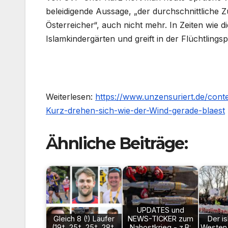
beleidigende Aussage, „der durchschnittliche Z
Österreicher“, auch nicht mehr. In Zeiten wie 
Islamkindergärten und greift in der Flüchtlingsp
Weiterlesen:
https://www.unzensuriert.de/con
Kurz-drehen-sich-wie-der-Wind-gerade-blaest
Ähnliche Beiträge:
UPDATES und
Gleich 8 (!) Läufer
NEWS-TICKER zum
Der i
(19†, 25†, 25†, 28†,
Nahostkrieg - z.B:
Westen i