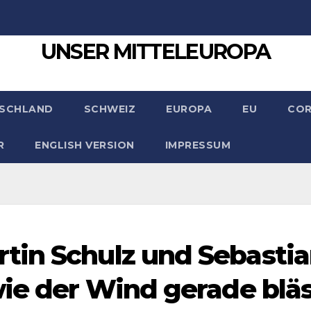
UNSER MITTELEUROPA
SCHLAND
SCHWEIZ
EUROPA
EU
CO
R
ENGLISH VERSION
IMPRESSUM
tin Schulz und Sebasti
wie der Wind gerade blä