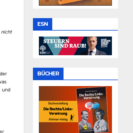
ESN
 nicht
BÜCHER
 der
was
g und
er