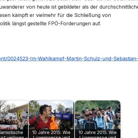
uwanderer von heute ist gebildeter als der durchschnittlich
diesen kämpft er vielmehr für die Schließung von
olitik längst gestellte FPÖ-Forderungen auf.
tent/0024523-Im-Wahlkampf-Martin-Schulz-und-Sebastian
slamistische
10 Jahre 2015: Wie
10 Jahre 2015: Wie
st verloren -
Lügenpresse und
Lügenpresse und