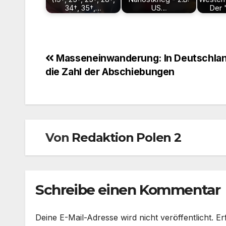
34†, 35†,…
US…
Der 
Beitragsnavigation
Masseneinwanderung: In Deutschlan
die Zahl der Abschiebungen
Von
Redaktion Polen 2
Schreibe einen Kommentar
Deine E-Mail-Adresse wird nicht veröffentlicht.
Er