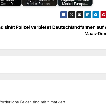
"Osten":…
Merkel Europa…
Merkel Europa…
d sinkt
Polizei verbietet Deutschlandfahnen auf 
Maas-De
forderliche Felder sind mit
*
markiert