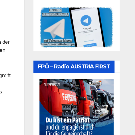
n der
ten
.
FPÖ – Radio AUSTRIA FIRST
reift
s