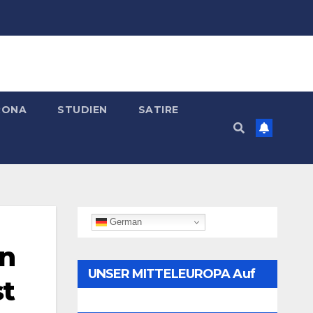
RONA
STUDIEN
SATIRE
German
an
UNSER MITTELEUROPA Auf
st
Telegram Folgen