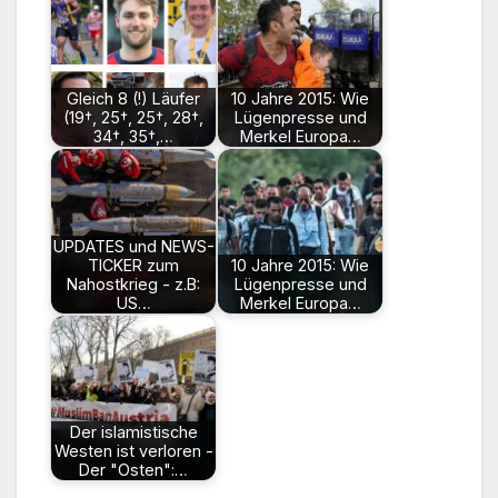
Gleich 8 (!) Läufer
10 Jahre 2015: Wie
(19†, 25†, 25†, 28†,
Lügenpresse und
34†, 35†,…
Merkel Europa…
UPDATES und NEWS-
TICKER zum
10 Jahre 2015: Wie
Nahostkrieg - z.B:
Lügenpresse und
US…
Merkel Europa…
Der islamistische
Westen ist verloren -
Der "Osten":…