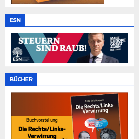
ESN
BÜCHER