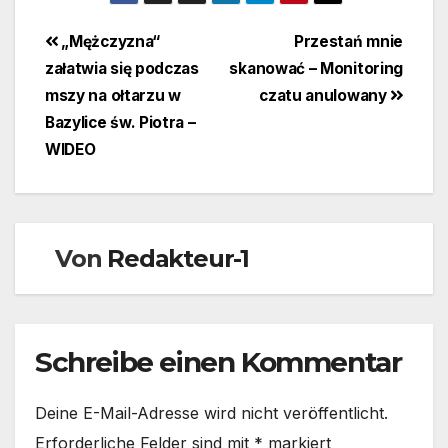
Beitragsnavigation
„Mężczyzna“
Przestań mnie
załatwia się podczas
skanować – Monitoring
mszy na ołtarzu w
czatu anulowany
Bazylice św. Piotra –
WIDEO
Von
Redakteur-1
Schreibe einen Kommentar
Deine E-Mail-Adresse wird nicht veröffentlicht.
Erforderliche Felder sind mit
*
markiert