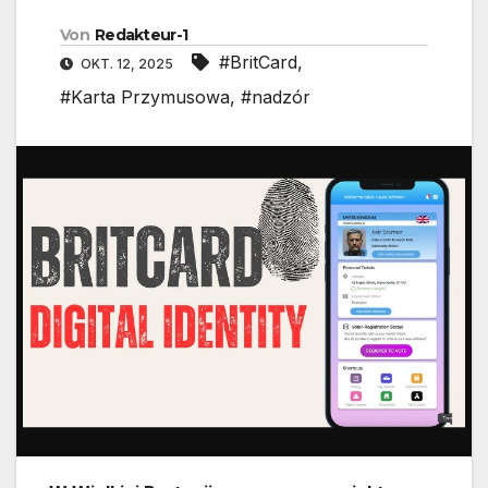
Von
Redakteur-1
#BritCard
,
OKT. 12, 2025
#Karta Przymusowa
,
#nadzór