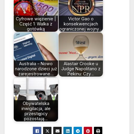
Cyfrowe więzienie |
Victor Gao o
Część 1: Walka z
konsekwencjach
gotówką
ograniczonej wojny…
Australia – Nowo
Alastair Crooke u
narodzone dzieci już
Judge Napolitano z
zarejestrowane…
Pekinu: Czy…
Obywatelska
inwigilacja, ale
przestępcy
pozostają…