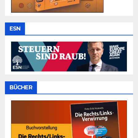
ESN
BÜCHER