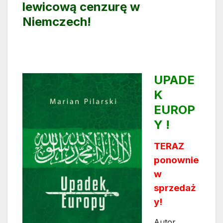
lewicową cenzurę w
Niemczech!
UPADE
K
EUROP
Y !
TERAZ
ponownie
w
sprzedaż
y!
Autor