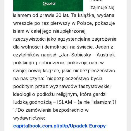
zajmuje się
islamem od prawie 30 lat. Ta książka, wydana
wreszcie po raz pierwszy w Polsce, pokazuje
islam w całej jego nieupiękrzonej
rzeczywistości jako egzystencjalne zagrożenie
dla wolności i demokracji na świecie. Jeden z
czytelników napisał: „Jan Sobiesky – Austriak
polskiego pochodzenia, pokazuje nam w
swojej nowej książce, jakie niebezpieczeństwo
na nas czyha: ´niebezpieczeństwo bycia
podbitym przez wyznawców faszystowskiej
ideologii o podłożu religijnym, która gardzi
ludzką godnością – ISLAM – (a nie ´islamizm´)!
´.”Do zamówienia bezpośrednio w
wydawnictwie:
capitalbook.com.pl/pl/p/Upadek-Europy-