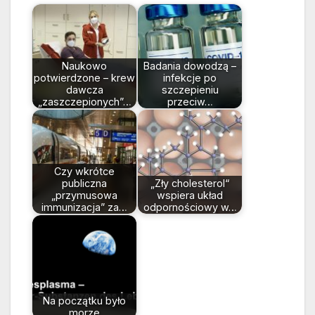
Naukowo
Badania dowodzą –
potwierdzone – krew
infekcje po
dawcza
szczepieniu
„zaszczepionych”…
przeciw…
Czy wkrótce
publiczna
„Zły cholesterol“
„przymusowa
wspiera układ
immunizacja” za…
odpornościowy w…
Na początku było
morze