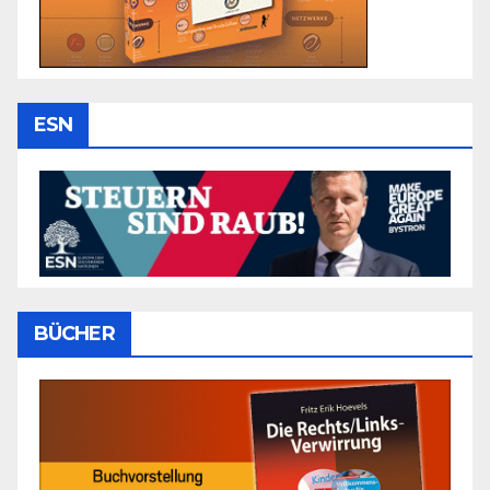
ESN
BÜCHER