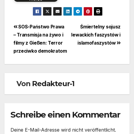
Beitragsnavigation
SOS-Państwo Prawa
Śmiertelny sojusz
– Transmisja na żywo i
lewackich faszystów i
filmy z Gießen: Terror
islamofaszystów
przeciwko demokratom
Von
Redakteur-1
Schreibe einen Kommentar
Deine E-Mail-Adresse wird nicht veröffentlicht.