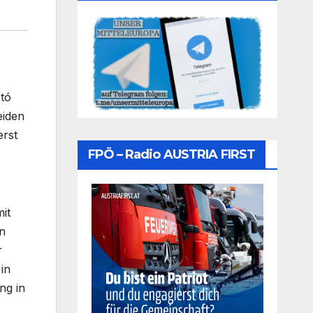
rtó
eiden
erst
FPÖ – Radio AUSTRIA FIRST
it
n
r
 in
ng in