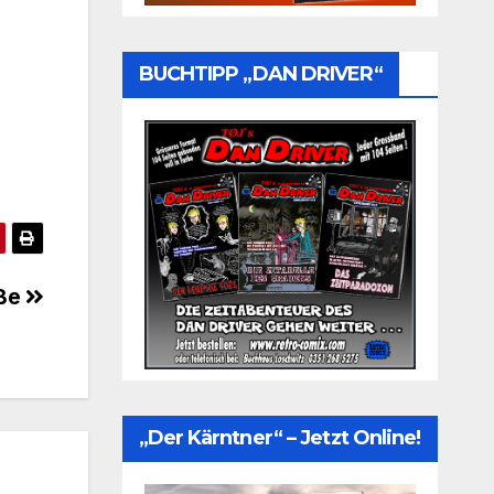
BUCHTIPP „DAN DRIVER“
iße
„Der Kärntner“ – Jetzt Online!