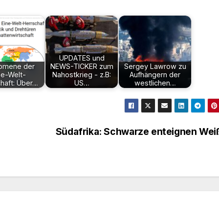
UPDATES und
omene der
NEWS-TICKER zum
Sergey Lawrow zu
ne-Welt-
Nahostkrieg - z.B:
Aufhängern der
haft: Über…
US…
westlichen…
Südafrika: Schwarze enteignen We