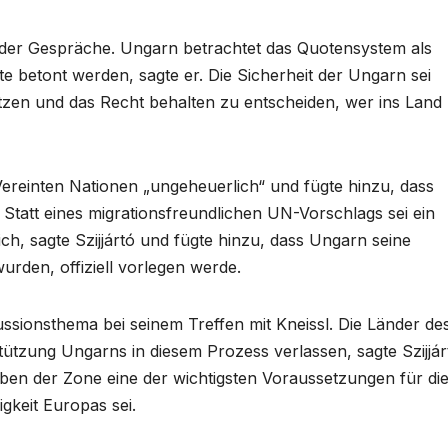
t der Gespräche. Ungarn betrachtet das Quotensystem als
e betont werden, sagte er. Die Sicherheit der Ungarn sei
ützen und das Recht behalten zu entscheiden, wer ins Land
Vereinten Nationen „ungeheuerlich“ und fügte hinzu, dass
tatt eines migrationsfreundlichen UN-Vorschlags sei ein
h, sagte Szijjártó und fügte hinzu, dass Ungarn seine
urden, offiziell vorlegen werde.
ussionsthema bei seinem Treffen mit Kneissl. Die Länder de
ützung Ungarns in diesem Prozess verlassen, sagte Szijjárt
ben der Zone eine der wichtigsten Voraussetzungen für di
gkeit Europas sei.