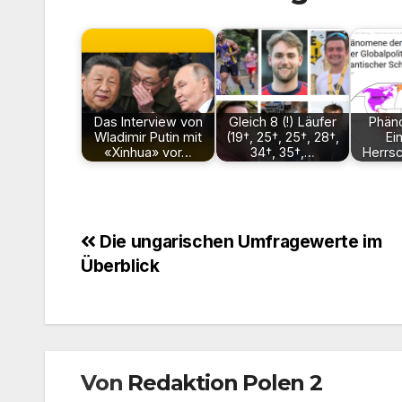
Das Interview von
Gleich 8 (!) Läufer
Phän
Wladimir Putin mit
(19†, 25†, 25†, 28†,
Ei
«Xinhua» vor…
34†, 35†,…
Herrsc
Beitragsnavigation
Die ungarischen Umfragewerte im
Überblick
Von
Redaktion Polen 2