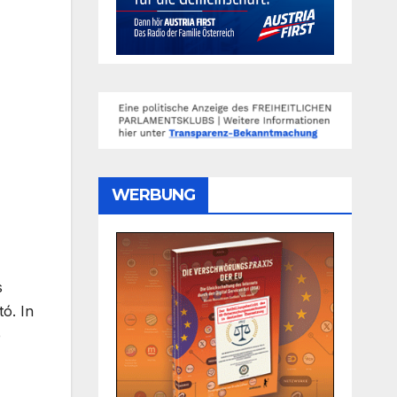
WERBUNG
s
ó. In
e