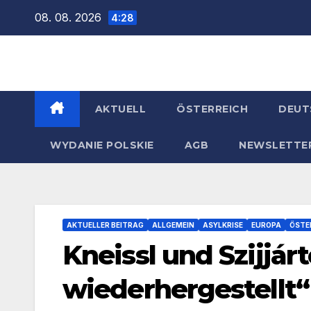
Zum
08. 08. 2026
4:28
Inhalt
springen
AKTUELL
ÖSTERREICH
DEUT
WYDANIE POLSKIE
AGB
NEWSLETTE
AKTUELLER BEITRAG
ALLGEMEIN
ASYLKRISE
EUROPA
ÖSTE
Kneissl und Szijjár
wiederhergestellt“