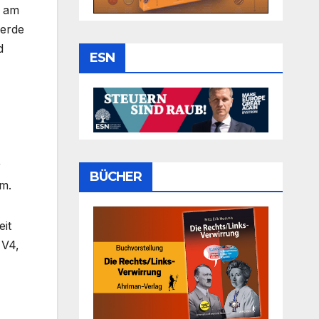
h am
werde
d
ESN
r
BÜCHER
em.
it
 V4,