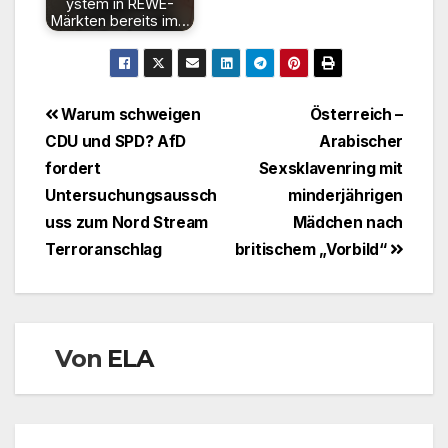
ystem in REWE-
Märkten bereits im…
Beitragsnavigation
Warum schweigen
Österreich –
CDU und SPD? AfD
Arabischer
fordert
Sexsklavenring mit
Untersuchungsaussch
minderjährigen
uss zum Nord Stream
Mädchen nach
Terroranschlag
britischem „Vorbild“
Von
ELA