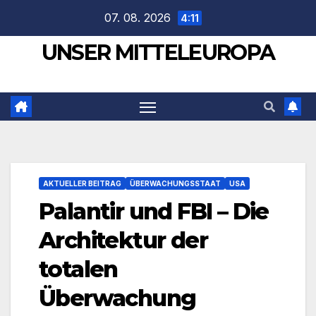
Zum
07. 08. 2026
4:11
Inhalt
UNSER MITTELEUROPA
springen
AKTUELLER BEITRAG
ÜBERWACHUNGSSTAAT
USA
Palantir und FBI – Die
Architektur der
totalen
Überwachung