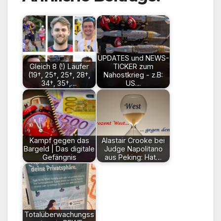
UPDATES und NEWS-
Gleich 8 (!) Läufer
TICKER zum
(19†, 25†, 25†, 28†,
Nahostkrieg - z.B:
34†, 35†,…
US…
Kampf gegen das
Alastair Crooke bei
Bargeld | Das digitale
Judge Napolitano
Gefängnis
aus Peking: Hat…
Totalüberwachungss