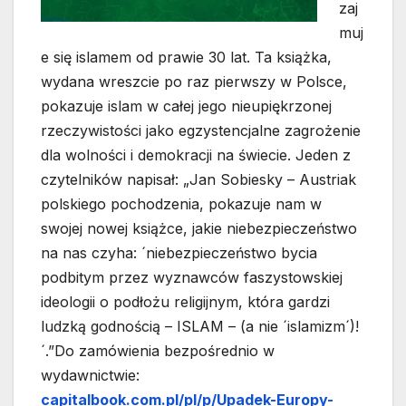
zaj
muj
e się islamem od prawie 30 lat. Ta książka,
wydana wreszcie po raz pierwszy w Polsce,
pokazuje islam w całej jego nieupiękrzonej
rzeczywistości jako egzystencjalne zagrożenie
dla wolności i demokracji na świecie. Jeden z
czytelników napisał: „Jan Sobiesky – Austriak
polskiego pochodzenia, pokazuje nam w
swojej nowej książce, jakie niebezpieczeństwo
na nas czyha: ´niebezpieczeństwo bycia
podbitym przez wyznawców faszystowskiej
ideologii o podłożu religijnym, która gardzi
ludzką godnością – ISLAM – (a nie ´islamizm´)!
´.”Do zamówienia bezpośrednio w
wydawnictwie:
capitalbook.com.pl/pl/p/Upadek-Europy-