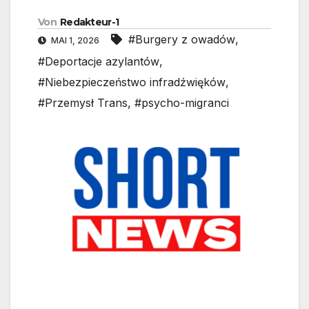
Von
Redakteur-1
#Burgery z owadów
,
MAI 1, 2026
#Deportacje azylantów
,
#Niebezpieczeństwo infradźwięków
,
#Przemysł Trans
,
#psycho-migranci