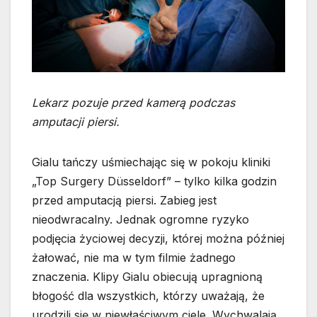
Lekarz pozuje przed kamerą podczas
amputacji piersi.
Gialu tańczy uśmiechając się w pokoju kliniki
„Top Surgery Düsseldorf” – tylko kilka godzin
przed amputacją piersi. Zabieg jest
nieodwracalny. Jednak ogromne ryzyko
podjęcia życiowej decyzji, której można później
żałować, nie ma w tym filmie żadnego
znaczenia. Klipy Gialu obiecują upragnioną
błogość dla wszystkich, którzy uważają, że
urodzili się w niewłaściwym ciele. Wychwalają