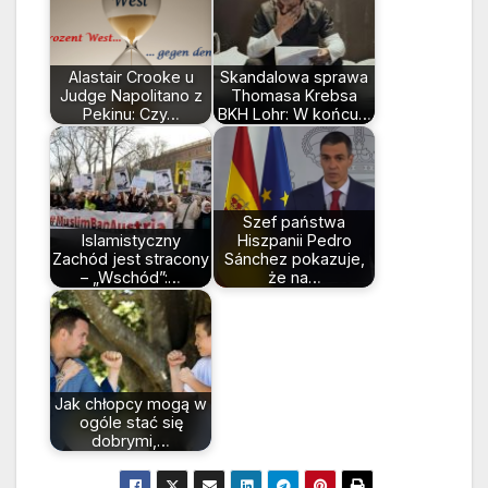
Alastair Crooke u
Skandalowa sprawa
Judge Napolitano z
Thomasa Krebsa
Pekinu: Czy…
BKH Lohr: W końcu…
Szef państwa
Islamistyczny
Hiszpanii Pedro
Zachód jest stracony
Sánchez pokazuje,
– „Wschód”:…
że na…
Jak chłopcy mogą w
ogóle stać się
dobrymi,…