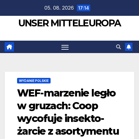
Zum
05. 08. 2026
17:14
Inhalt
UNSER MITTELEUROPA
springen
WYDANIE POLSKIE
WEF-marzenie legło
w gruzach: Coop
wycofuje insekto-
żarcie z asortymentu