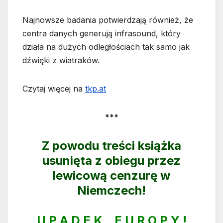
Najnowsze badania potwierdzają również, że
centra danych generują infrasound, który
działa na dużych odległościach tak samo jak
dźwięki z wiatraków.
Czytaj więcej na
tkp.at
***
Z powodu treści książka
usunięta z obiegu przez
lewicową cenzurę w
Niemczech!
U P A D E K E U R O P Y !