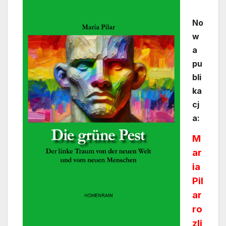
No
w
a
pu
bli
ka
cj
a:
M
ar
ia
Pil
ar
ro
zli