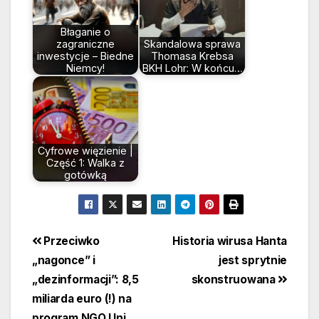
Błaganie o
zagraniczne
Skandalowa sprawa
inwestycje – Biedne
Thomasa Krebsa
Niemcy!
BKH Lohr: W końcu…
Cyfrowe więzienie |
Część 1: Walka z
gotówką
Beitragsnavigation
Przeciwko
Historia wirusa Hanta
„nagonce” i
jest sprytnie
„dezinformacji”: 8,5
skonstruowana
miliarda euro (!) na
program NGO Uni