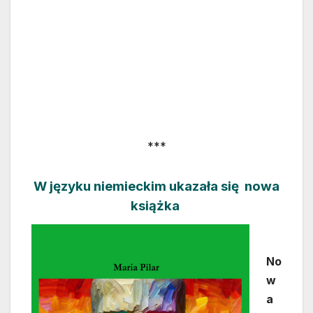
***
W języku niemieckim ukazała się nowa
książka
No
w
a