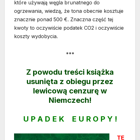
które używają węgla brunatnego do
ogrzewania, wiedzą, że tona obecnie kosztuje
znacznie ponad 500 €. Znaczna część tej
kwoty to oczywiście podatek CO2 i oczywiście
koszty wydobycia.
***
Z powodu treści książka
usunięta z obiegu przez
lewicową cenzurę w
Niemczech!
U P A D E K E U R O P Y !
TE