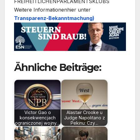
FREIHEITLICHENPARLAMENTSKLUBS
Weitere Informationenhier unter
Transparenz-Bekanntmachung)
Ähnliche Beiträge:
Victor Gao o
Alastair Crooke u
konsekwencjach
Judge Napolitano z
ograniczonej wojny…
Pekinu: Czy…