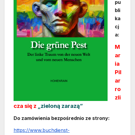
pu
bli
ka
cj
a:
M
ar
ia
Pil
ar
ro
zli
cza się z
„zieloną zarazą”
Do zamówienia bezpośrednio ze strony:
https://www.buchdienst-