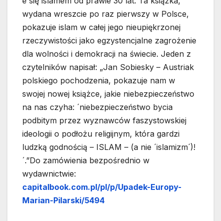
e się islamem od prawie 30 lat. Ta książka,
wydana wreszcie po raz pierwszy w Polsce,
pokazuje islam w całej jego nieupiękrzonej
rzeczywistości jako egzystencjalne zagrożenie
dla wolności i demokracji na świecie. Jeden z
czytelników napisał: „Jan Sobiesky – Austriak
polskiego pochodzenia, pokazuje nam w
swojej nowej książce, jakie niebezpieczeństwo
na nas czyha: ´niebezpieczeństwo bycia
podbitym przez wyznawców faszystowskiej
ideologii o podłożu religijnym, która gardzi
ludzką godnością – ISLAM – (a nie ´islamizm´)!
´.”Do zamówienia bezpośrednio w
wydawnictwie:
capitalbook.com.pl/pl/p/Upadek-Europy-
Marian-Pilarski/5494