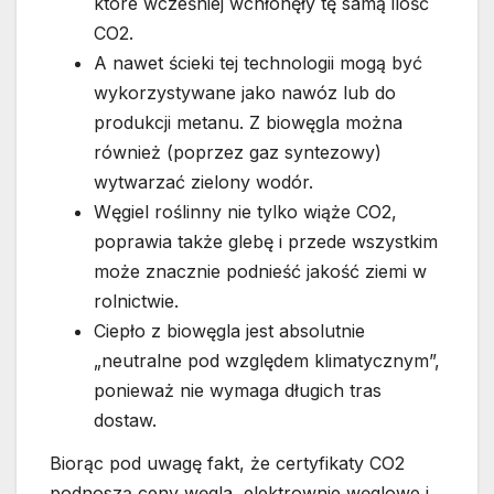
które wcześniej wchłonęły tę samą ilość
CO2.
A nawet ścieki tej technologii mogą być
wykorzystywane jako nawóz lub do
produkcji metanu. Z biowęgla można
również (poprzez gaz syntezowy)
wytwarzać zielony wodór.
Węgiel roślinny nie tylko wiąże CO2,
poprawia także glebę i przede wszystkim
może znacznie podnieść jakość ziemi w
rolnictwie.
Ciepło z biowęgla jest absolutnie
„neutralne pod względem klimatycznym”,
ponieważ nie wymaga długich tras
dostaw.
Biorąc pod uwagę fakt, że certyfikaty CO2
podnoszą ceny węgla, elektrownie węglowe i