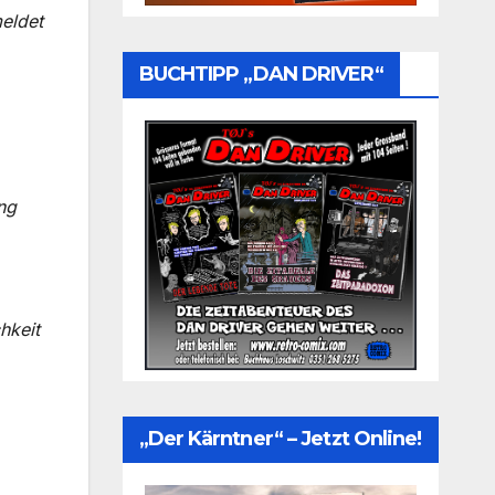
eldet
BUCHTIPP „DAN DRIVER“
ng
hkeit
„Der Kärntner“ – Jetzt Online!