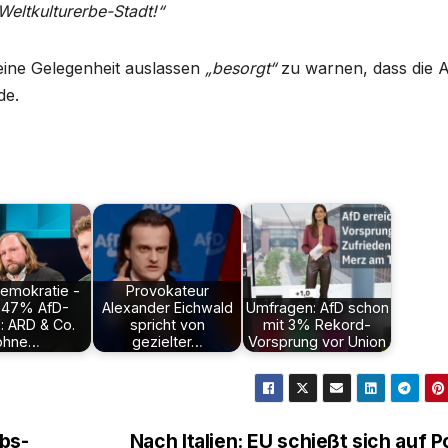
Weltkulturerbe-Stadt!“
eine Gelegenheit auslassen
„besorgt“
zu warnen, dass die 
de.
emokratie -
Provokateur
1,47% AfD-
Alexander Eichwald
Umfragen: AfD schon
: ARD & Co.
spricht von
mit 3% Rekord-
ohne…
gezielter…
Vorsprung vor Union
bs-
Nach Italien: EU schießt sich auf P