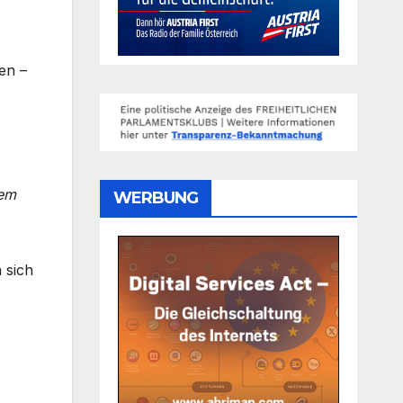
en –
dem
WERBUNG
 sich