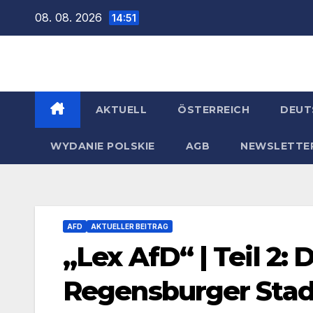
Zum
08. 08. 2026
14:51
Inhalt
springen
AKTUELL
ÖSTERREICH
DEUT
WYDANIE POLSKIE
AGB
NEWSLETTE
AFD
AKTUELLER BEITRAG
„Lex AfD“ | Teil 2
Regensburger Stad