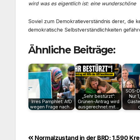
wird was es eigentlich ist: eine wunderschöne 
Soviel zum Demokratieverständnis derer, die k
demokratische Selbstverständlichkeiten gefähr
Ähnliche Beiträge:
SOS-D
„Sehr bestürzt“:
Nur 
Irres Pamphlet: AfD
Grünen-Antrag wird
Gäste
wegen Frage nach…
ausgerechnet mit…
Normalzustand in der BRD: 1.590 Kre