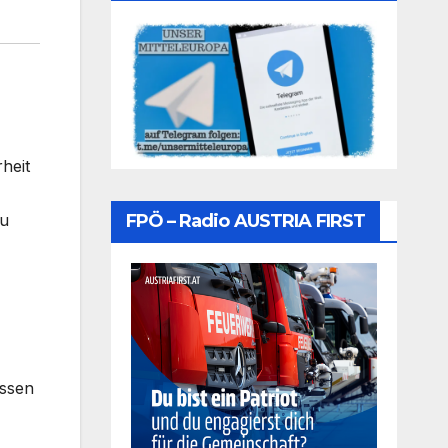
heit
FPÖ – Radio AUSTRIA FIRST
zu
üssen