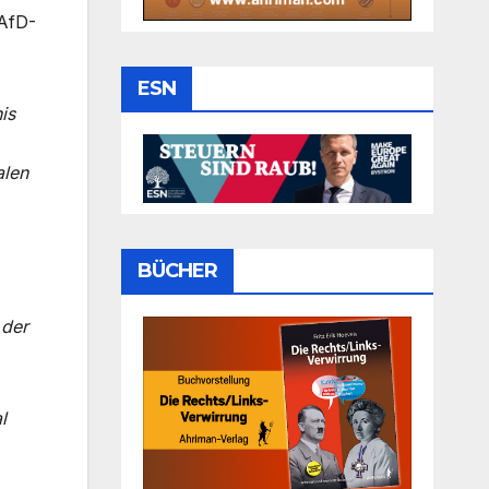
 AfD-
ESN
is
alen
BÜCHER
 der
l