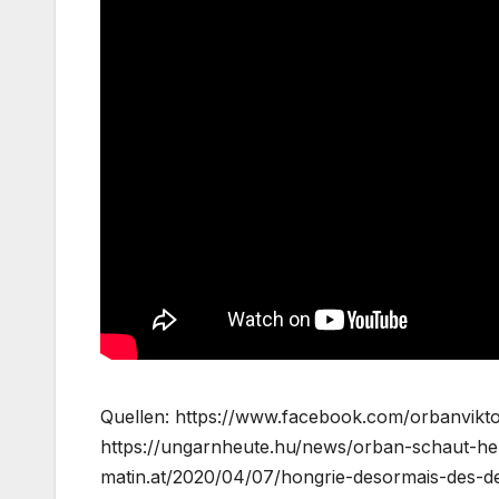
Quellen: https://www.facebook.com/orbanviktor
https://ungarnheute.hu/news/orban-schaut-her
matin.at/2020/04/07/hongrie-desormais-des-d