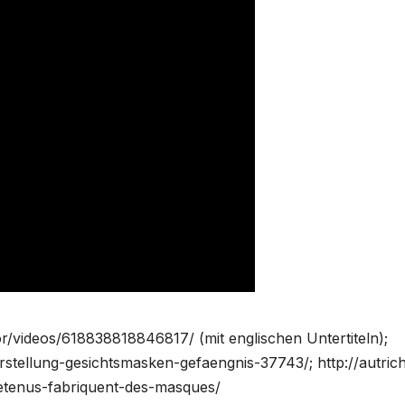
/videos/618838818846817/ (mit englischen Untertiteln);
stellung-gesichtsmasken-gefaengnis-37743/; http://autric
etenus-fabriquent-des-masques/