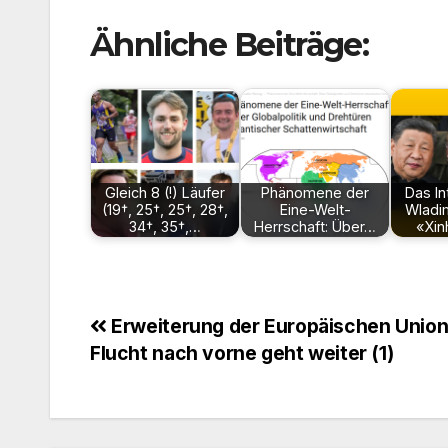
Ähnliche Beiträge:
Gleich 8 (!) Läufer
Phänomene der
Das In
(19†, 25†, 25†, 28†,
Eine-Welt-
Wladim
34†, 35†,…
Herrschaft: Über…
«Xin
Beitragsnavigation
Erweiterung der Europäischen Union
Flucht nach vorne geht weiter (1)