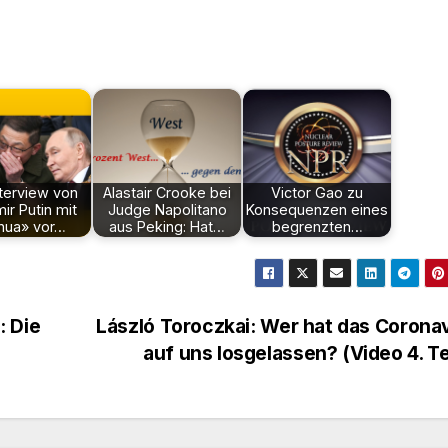
terview von
Alastair Crooke bei
Victor Gao zu
ir Putin mit
Judge Napolitano
Konsequenzen eines
hua» vor…
aus Peking: Hat…
begrenzten…
: Die
László Toroczkai: Wer hat das Corona
auf uns losgelassen? (Video 4. Te