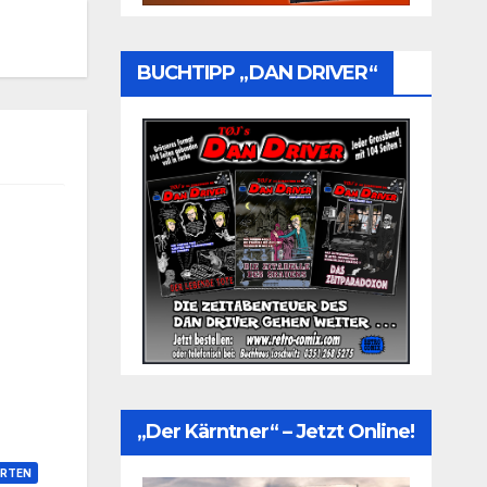
BUCHTIPP „DAN DRIVER“
„Der Kärntner“ – Jetzt Online!
RTEN