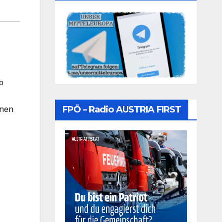
b
FPÖ – Radio AUSTRIA FIRST
enen