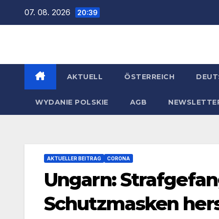
Zum
07. 08. 2026
20:39
Inhalt
springen
AKTUELL
ÖSTERREICH
DEUT
WYDANIE POLSKIE
AGB
NEWSLETTE
AKTUELLER BEITRAG
CORONA
Ungarn: Strafgefa
Schutzmasken hers