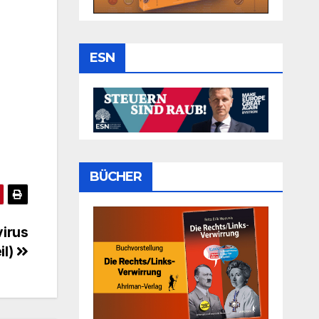
ESN
BÜCHER
virus
il)