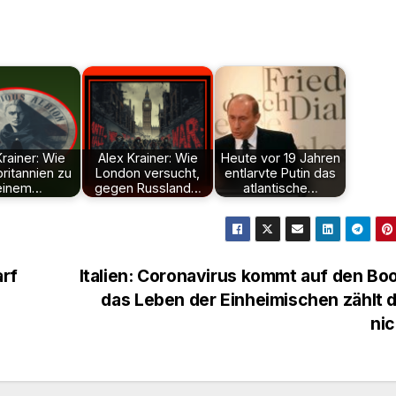
Krainer: Wie
Alex Krainer: Wie
Heute vor 19 Jahren
ritannien zu
London versucht,
entlarvte Putin das
einem…
gegen Russland…
atlantische…
rf
Italien: Coronavirus kommt auf den Bo
das Leben der Einheimischen zählt 
ni