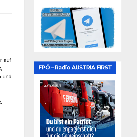
r auf
FPÖ – Radio AUSTRIA FIRST
,
n und
.