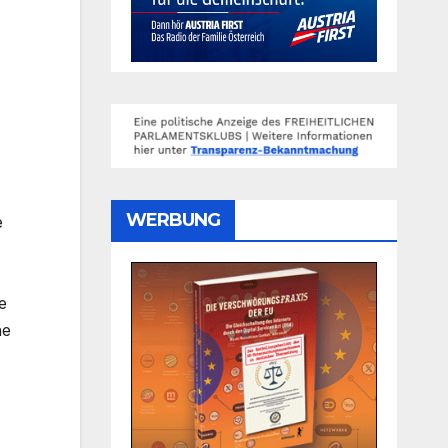
WERBUNG
e
e
he