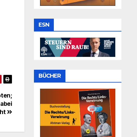
ESN
BÜCHER
oten;
dabei
cht