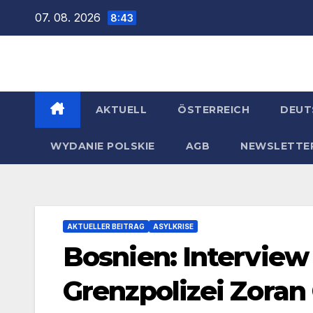
Zum
07. 08. 2026
8:43
Inhalt
springen
AKTUELL
ÖSTERREICH
DEUT
WYDANIE POLSKIE
AGB
NEWSLETTE
AKTUELLER BEITRAG
ASYLKRISE
Bosnien: Interview
Grenzpolizei Zoran 