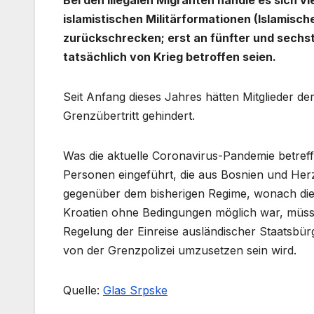
Bei den illegalen Migranten handle es sich vi
islamistischen Militärformationen (Islamisch
zurückschrecken; erst an fünfter und sechst
tatsächlich von Krieg betroffen seien.
Seit Anfang dieses Jahres hätten Mitglieder d
Grenzübertritt gehindert.
Was die aktuelle Coronavirus-Pandemie betreff
Personen eingeführt, die aus Bosnien und Her
gegenüber dem bisherigen Regime, wonach di
Kroatien ohne Bedingungen möglich war, müsse
Regelung der Einreise ausländischer Staatsbür
von der Grenzpolizei umzusetzen sein wird.
Quelle:
Glas Srpske