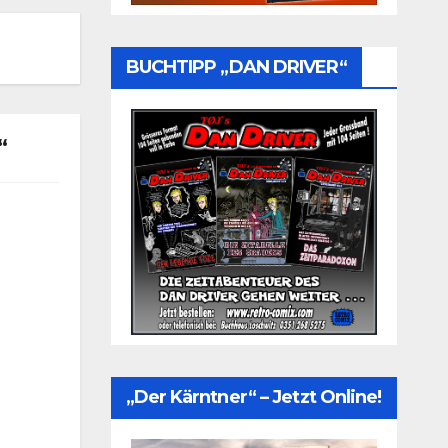
BUCHTIPP „DAN DRIVER“
“
„Der Kärntner“ – Jetzt Online!