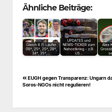
Ähnliche Beiträge:
UPDATES und
Gleich 8 (!) Läufer
NEWS-TICKER zum
Alex 
(19†, 25†, 25†, 28†,
Nahostkrieg - z.B:
Grossb
34†, 35†,…
US…
s
Beitragsnavigation
EUGH gegen Transparenz: Ungarn da
Soros-NGOs nicht regulieren!