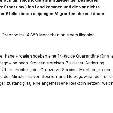
elfach um solche, die als Mitglieder der besiegten
er Staat usw.) ins Land kommen und die vor nichts
er Stelle kämen diejenigen Migranten, deren Länder
er Grenzpolizei 4.880 Menschen an einem illegalen
e, habe Kroatien soeben eine 14-tägige Quarantäne für all
zegowina nach Kroatien einreisen. Zu dieser Änderung
e Überschreitung der Grenze zu Serbien, Montenegro und
 der Ministerrat von Bosnien und Herzegowina, der für di
ger zuständig ist, eine angemessene Reaktion setzen, welc