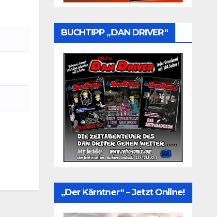
BUCHTIPP „DAN DRIVER“
„Der Kärntner“ – Jetzt Online!