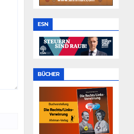
ESN
BÜCHER