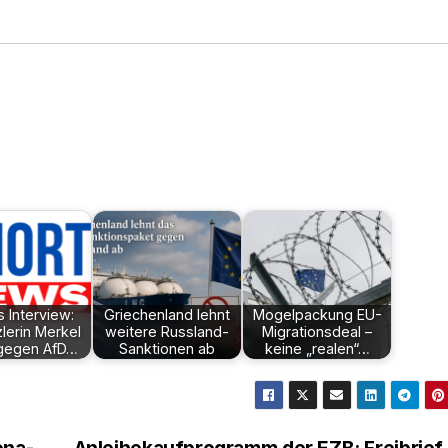
 Interview:
Griechenland lehnt
Mogelpackung EU-
zlerin Merkel
weitere Russland-
Migrationsdeal –
 gegen AfD…
Sanktionen ab
keine „realen“…
ona-
Anleihekaufprogramm der EZB: Freibrie