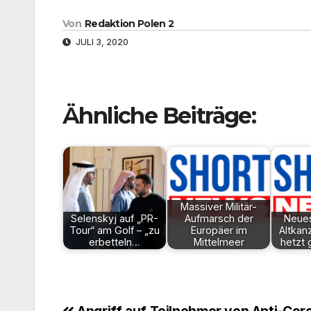
Von
Redaktion Polen 2
JULI 3, 2020
Ähnliche Beiträge:
Massiver Militär-
Selenskyj auf „PR-
Aufmarsch der
Neues
Tour“ am Golf – „zu
Europäer im
Altkan
erbetteln…
Mittelmeer
hetzt
Angriff auf Teilnehmer von Anti-Cor