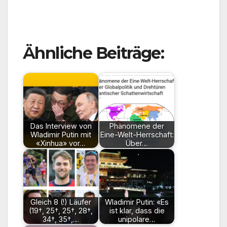
Ähnliche Beiträge:
Das Interview von
Phänomene der
Wladimir Putin mit
Eine-Welt-Herrschaft:
«Xinhua» vor…
Über…
Gleich 8 (!) Läufer
Wladimir Putin: «Es
(19†, 25†, 25†, 28†,
ist klar, dass die
34†, 35†,…
unipolare…