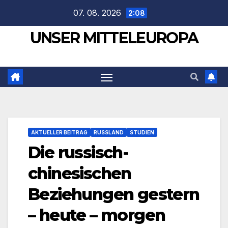
Zum
07. 08. 2026
2:08
Inhalt
UNSER MITTELEUROPA
springen
AKTUELLER BEITRAG
RUSSLAND
STUDIEN
Die russisch-
chinesischen
Beziehungen gestern
– heute – morgen