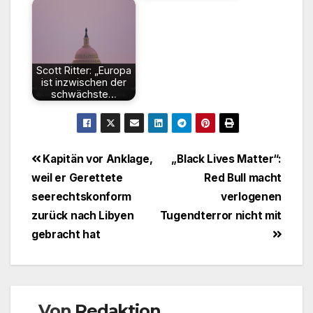
Scott Ritter: „Europa
ist inzwischen der
schwächste…
Beitragsnavigation
Kapitän vor Anklage,
„Black Lives Matter“:
weil er Gerettete
Red Bull macht
seerechtskonform
verlogenen
zurück nach Libyen
Tugendterror nicht mit
gebracht hat
Von
Redaktion