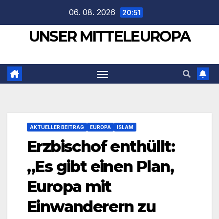
Zum
06. 08. 2026
20:51
Inhalt
UNSER MITTELEUROPA
springen
AKTUELLER BEITRAG
EUROPA
ISLAM
Erzbischof enthüllt:
„Es gibt einen Plan,
Europa mit
Einwanderern zu