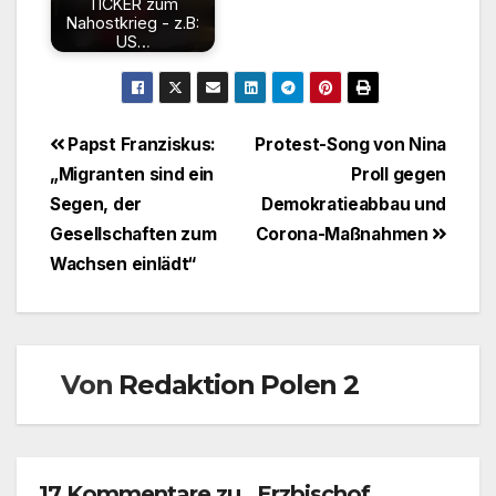
TICKER zum
Nahostkrieg - z.B:
US…
Beitragsnavigation
Papst Franziskus:
Protest-Song von Nina
„Migranten sind ein
Proll gegen
Segen, der
Demokratieabbau und
Gesellschaften zum
Corona-Maßnahmen
Wachsen einlädt“
Von
Redaktion Polen 2
17 Kommentare zu „Erzbischof