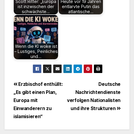
Scott Ritter: „Europa
Heute vor 19 Jahren
ist inzwischen der
entlarvte Putin das
schwächste…
atlantische…
Wenn die KI woke ist
– Lustiges, Peinliches
und…
Beitragsnavigation
Erzbischof enthüllt:
Deutsche
„Es gibt einen Plan,
Nachrichtendienste
Europa mit
verfolgen Nationalisten
Einwanderern zu
und ihre Strukturen
islamisieren“