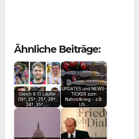
Ähnliche Beiträge:
UPDATES und NEWS-
Gleich 8 (!) Läufer
TICKER zum
(19†, 25†, 25†, 28†,
Nahostkrieg - z.B:
34†, 35†,…
US…