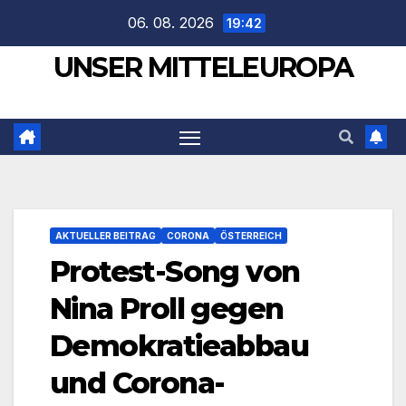
Zum
06. 08. 2026
19:42
Inhalt
UNSER MITTELEUROPA
springen
AKTUELLER BEITRAG
CORONA
ÖSTERREICH
Protest-Song von
Nina Proll gegen
Demokratieabbau
und Corona-