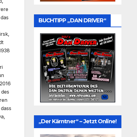
i,
rere
 das
BUCHTIPP „DAN DRIVER“
rsk,
dt
1938
ri
un
 2016
 des
hren
 dass
wa,
„Der Kärntner“ – Jetzt Online!