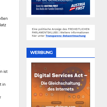
oßen
latz
WERBUNG
e
 ist
 in
r