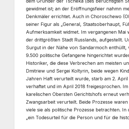
dem Gründer der Tscheka (des berüchtigten Staa
gewidmet ist; an der Eröffnungsfeier nahmn m
Denkmäler errichtet. Auch in Choroschewo (Ob
seiner Figur als „General, Staatsoberhaupt, Fü
Aufmerksamkeit widmet. Im vergangenen Mai wur
der drittgrößten Stadt Russlands, aufgestellt. 
Surgut in der Nähe von Sandarmoch enthüllt,
9.500 politische Gefangene hingerichtet wurden.
Historiker, die diese Verbrechen am meisten u
Dmitriew und Sergei Koltyrin, beide wegen Kin
Jahren Haft verurteilt wurde, starb am 2. Apr
verhaftet und im April 2018 freigesprochen. Im
karelischen Obersten Gerichtshofs erneut verh
Zwangsarbeit verurteilt. Beide Prozesse waren 
viele sie als politische Prozesse betrachten. 
„ein Todesurteil für die Person und für die hist