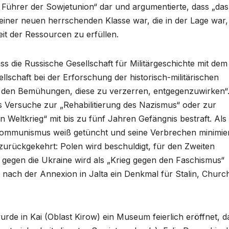
n Führer der Sowjetunion“ dar und argumentierte, dass „das
einer neuen herrschenden Klasse war, die in der Lage war,
it der Ressourcen zu erfüllen.
 die Russische Gesellschaft für Militärgeschichte mit dem 
llschaft bei der Erforschung der historisch-militärischen
d den Bemühungen, diese zu verzerren, entgegenzuwirken“
s Versuche zur „Rehabilitierung des Nazismus“ oder zur
 Weltkrieg“ mit bis zu fünf Jahren Gefängnis bestraft. Als
 Kommunismus weiß getüncht und seine Verbrechen minimier
zurückgekehrt: Polen wird beschuldigt, für den Zweiten
g gegen die Ukraine wird als „Krieg gegen den Faschismus“
 nach der Annexion in Jalta ein Denkmal für Stalin, Churchi
rde in Kai (Oblast Kirow) ein Museum feierlich eröffnet, d