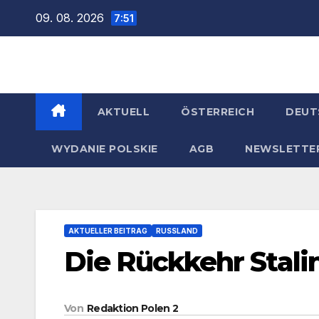
Zum
09. 08. 2026
7:51
Inhalt
springen
AKTUELL
ÖSTERREICH
DEUT
WYDANIE POLSKIE
AGB
NEWSLETTE
AKTUELLER BEITRAG
RUSSLAND
Die Rückkehr Stali
Von
Redaktion Polen 2