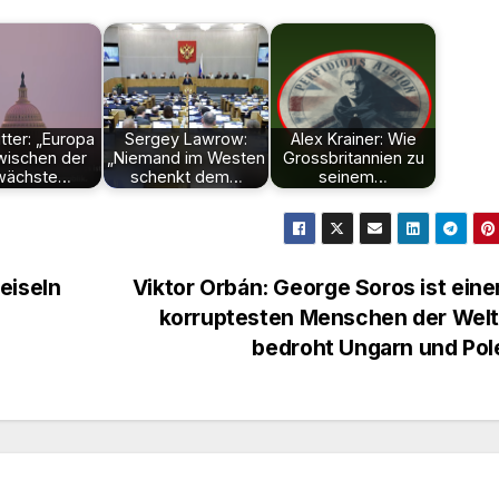
itter: „Europa
Sergey Lawrow:
Alex Krainer: Wie
zwischen der
„Niemand im Westen
Grossbritannien zu
wächste…
schenkt dem…
seinem…
eiseln
Viktor Orbán: George Soros ist eine
korruptesten Menschen der Welt
bedroht Ungarn und Po