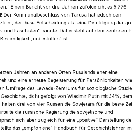
en.“ Einem Bericht vor drei Jahren zufolge gibt es 5.776
nd! Der Kommunalbeschluss von Tarusa hat jedoch den
rnt, der diese Entscheidung als „eine Demütigung der gr
s und Faschisten“ nannte. Dabei steht auf dem zentralen P
eständigkeit „unbestritten“ ist.
letzten Jahren an anderen Orten Russlands eher eine
it und eine erneute Begeisterung für Persönlichkeiten wi
ten Umfrage des Lewada-Zentrums für soziologische Studien
 Geschichte, dicht gefolgt von Wladimir Putin mit 34%, dem
alten drei von vier Russen die Sowjetära für die beste Zeit
rteilte die russische Regierung die sowjetische und
sprach sich aber zugleich für eine „positive“ Darstellung de
stellte das „empfohlene“ Handbuch für Geschichtslehrer im