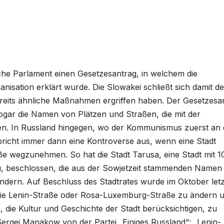
he Parlament einen Gesetzesantrag, in welchem die
nisation erklärt wurde. Die Slowakei schließt sich damit de
bereits ähnliche Maßnahmen ergriffen haben. Der Gesetzesa
ogar die Namen von Plätzen und Straßen, die mit der
en. In Russland hingegen, wo der Kommunismus zuerst an 
bricht immer dann eine Kontroverse aus, wenn eine Stadt
ße wegzunehmen. So hat die Stadt Tarusa, eine Stadt mit 1
, beschlossen, die aus der Sowjetzeit stammenden Namen
ändern. Auf Beschluss des Stadtrates wurde im Oktober let
wie Lenin-Straße oder Rosa-Luxemburg-Straße zu ändern 
die Kultur und Geschichte der Stadt berücksichtigen, zu
Sergej Manakow von der Partei „Einiges Russland“: „Lenin-