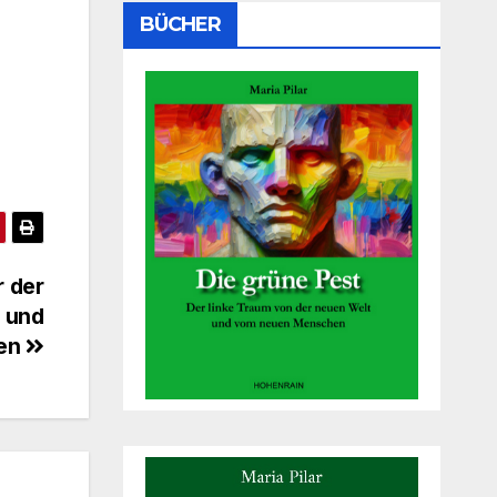
BÜCHER
r der
 und
len