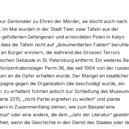
ht nur Denkmäler zu Ehren der Mörder, sie löscht auch nach
n. Im Mai wurden in der Stadt Twer zwei Tafeln aus der
e gefolterten Gefangenen und ermordeten Polen in Katyn
 dass die Tafeln nicht auf „dokumentierten Fakten“ beruhte
 an Bürger erinnern, die während des Grossen Terrors
ischen Gebäude in St. Petersburg entfernt. Ein weiteres Bei
 Konzentrationslager Perm-36, das seit 1994 von der russi
n an die Opfer erhalten wurde. Der Mangel an staatlicher
pagne gegen die Organisation (die beschuldigt wurde, ein
er zu erhalten) führten jedoch zur Schließung des Museum
te 2015, „nicht Partei ergreifen zu wollen“ und plante
Lagers in Zusammenhang stehen, wie zum Beispiel eine
mus“ oder eine andere, die dem „Jahr der Literatur“ gewid
hrheit, wenn die Geschichte in den Dienst des Staates oder d