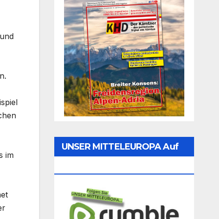
 und
n.
spiel
schen
UNSER MITTELEUROPA Auf
s im
Rumble Folgen
met
er