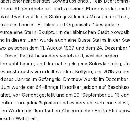
tssicherheitsdienstes Sowjetrusslands), Felix Dserschinsk
ehrere Abgeordnete teil, und zu seinen Ehren wurden meh
last Twer) wurde ein Stalin gewidmetes Museum eröffnet,
hrer des Landes, Politiker und Organisator“ besondere
de eine Stalin-Skulptur in der sibirischen Stadt Nowosibi
Und in diesem Jahr wurde auch eine Büste Stalins in der Sta
 wo zwischen dem 11. August 1937 und dem 24. Dezember 
 Dieser Fall ist besonders verletzend, weil die beiden
ntersucht haben, und der nahe gelegene Solowki-Gulag, Ju
desmissbrauchs verurteilt wurden. Koltyrin, der 2018 zu ne
il dieses Jahres im Gefängnis. Dmitriew wurde im Dezember
 Juni wurde der 64-jährige Historiker jedoch auf Beschluss
aftet, vor Gericht gestellt und am 29. September zu 13 Ja
voller Unregelmäßigkeiten und es versteht sich von selbst,
In den Worten der karelischen Abgeordneten Emilia Slabuno
orische Wahrheit“.