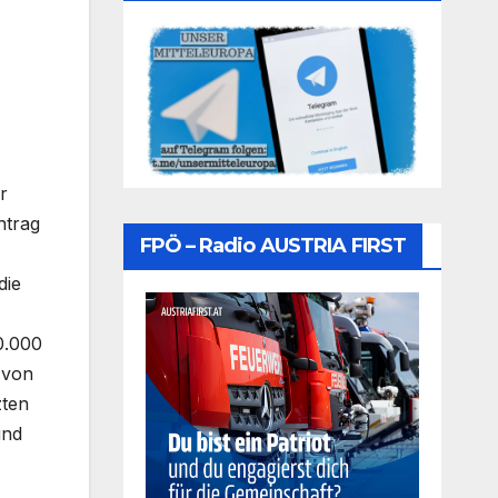
r
ntrag
FPÖ – Radio AUSTRIA FIRST
die
0.000
 von
zten
und