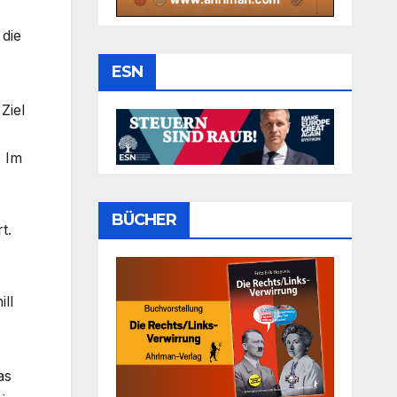
 die
ESN
Ziel
. Im
BÜCHER
t.
ll
as