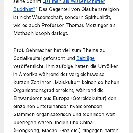
seine Schrift „
Ist man als Wissenschafter
Buddhist?
“ Das Gegenteil von Glaubensreligion
ist nicht Wissenschaft, sondern Spiritualität,
wie es auch Professor Thomas Metzinger als
Methaphilosoph darlegt.
Prof. Gehmacher hat viel zum Thema zu
Sozialkapital geforscht und
Beiträge
veröffentlicht. Ihm zufolge hatten die Ur­völker
in Amerika während der vergleichsweise
kurzen Zeit ihrer „Mais­kultur“ keinen so hohen
Organisations­grad erreicht, während die
Einwanderer aus Europa (Getrei­de­kultur) den
einzelnen untereinander rivalisie­ren­den
Stämmen organisatorisch und technisch weit
überlegen waren. Indien und China
(Hongkong, Macao, Goa etc.) hingegen hatten