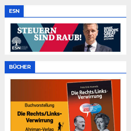
ESN
BÜCHER