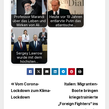
Professor Marandi
Heute vor 19 Jahren
über das Leben und
entlarvte Putin das
Wirken von Ali…
atlantische…
Sergey Lawrow
wurde mit dem
höchsten…
Beitragsnavigation
Vom Corona-
Italien: Migranten-
Lockdown zum Klima-
Boote bringen
Lockdown
kriegstrainierte
„Foreign Fighters“ ins