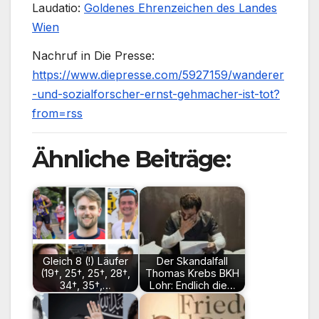
Laudatio:
Goldenes Ehrenzeichen des Landes
Wien
Nachruf in Die Presse:
https://www.diepresse.com/5927159/wanderer
-und-sozialforscher-ernst-gehmacher-ist-tot?
from=rss
Ähnliche Beiträge:
Gleich 8 (!) Läufer
Der Skandalfall
(19†, 25†, 25†, 28†,
Thomas Krebs BKH
34†, 35†,…
Lohr: Endlich die…