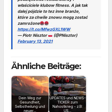
właściciele klubow fitness. A jak tak
dalej pójdzie to tez inne branże,
które za chwile znowu mogą zostać
zamrożone
https://t.co/MfwzGXL1WW
— Piotr Nisztor
(@PNisztor)
February 13, 2021
Ähnliche Beiträge:
Dein Weg zur
UPDATES und NEWS-
Gesundheit,
TICKER zum
Selbstheilung und
Nahostkrieg - z.B:
neuer…
US…