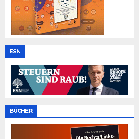
ESN
BÜCHER