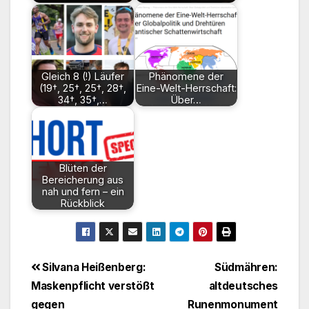
Gleich 8 (!) Läufer
Phänomene der
(19†, 25†, 25†, 28†,
Eine-Welt-Herrschaft:
34†, 35†,…
Über…
Blüten der
Bereicherung aus
nah und fern – ein
Rückblick
Beitragsnavigation
Silvana Heißenberg:
Südmähren:
Maskenpflicht verstößt
altdeutsches
gegen
Runenmonument