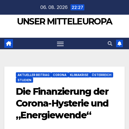
Zum
06. 08. 2026
22:27
Inhalt
UNSER MITTELEUROPA
springen
AKTUELLER BEITRAG
CORONA
KLIMAKRISE
ÖSTERREICH
STUDIEN
Die Finanzierung der
Corona-Hysterie und
„Energiewende“