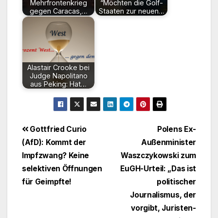
Mehrfrontenkrieg
“Möchten die Golf-
gegen Caracas,…
Staaten zur neuen…
Alastair Crooke bei
Judge Napolitano
aus Peking: Hat…
Beitragsnavigation
Gottfried Curio
Polens Ex-
(AfD): Kommt der
Außenminister
Impfzwang? Keine
Waszczykowski zum
selektiven Öffnungen
EuGH-Urteil: „Das ist
für Geimpfte!
politischer
Journalismus, der
vorgibt, Juristen­