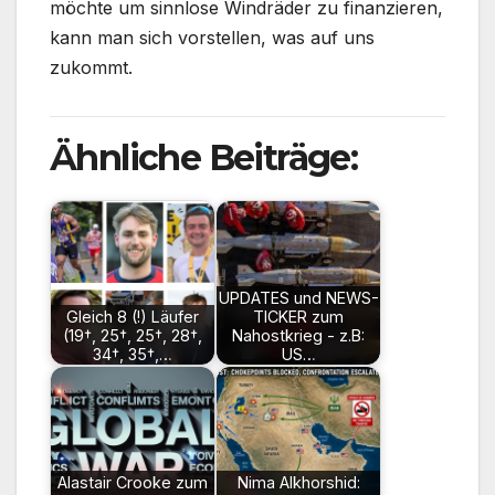
möchte um sinnlose Windräder zu finanzieren,
kann man sich vorstellen, was auf uns
zukommt.
Ähnliche Beiträge:
UPDATES und NEWS-
Gleich 8 (!) Läufer
TICKER zum
(19†, 25†, 25†, 28†,
Nahostkrieg - z.B:
34†, 35†,…
US…
Alastair Crooke zum
Nima Alkhorshid: