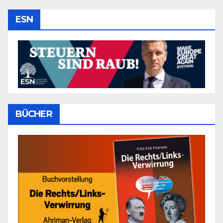
ESN
BÜCHER