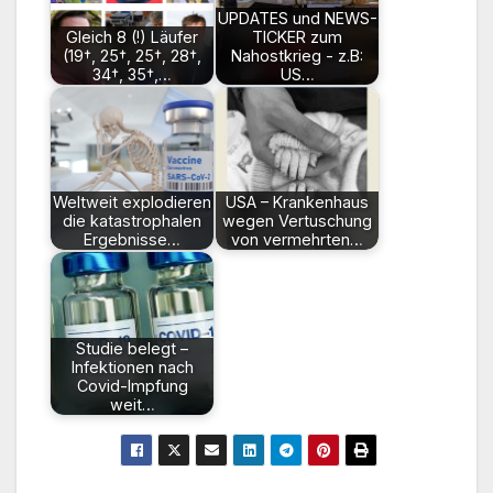
UPDATES und NEWS-
Gleich 8 (!) Läufer
TICKER zum
(19†, 25†, 25†, 28†,
Nahostkrieg - z.B:
34†, 35†,…
US…
Weltweit explodieren
USA – Krankenhaus
die katastrophalen
wegen Vertuschung
Ergebnisse…
von vermehrten…
Studie belegt –
Infektionen nach
Covid-Impfung
weit…