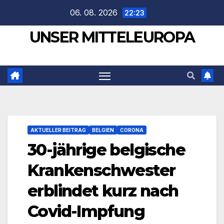
Zum
06. 08. 2026
22:23
Inhalt
UNSER MITTELEUROPA
springen
AKTUELLER BEITRAG
BELGIEN
CORONA
30-jährige belgische
Krankenschwester
erblindet kurz nach
Covid-Impfung