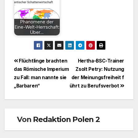
Phänomene der
Eine-Welt-Herrschaft:
Über…
Beitragsnavigation
Flüchtlinge brachten
Hertha-BSC-Trainer
das Römische Imperium
Zsolt Petry: Nutzung
zu Fall: man nannte sie
der Meinungsfreiheit f
„Barbaren“
ührt zu Berufsverbot
Von
Redaktion Polen 2