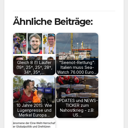
Ähnliche Beiträge:
Gleich 8 (!) Läufer
"Seenot-Rettung":
(19†, 25†, 25†, 28†,
Italien muss Sea-
34†, 35†,…
Watch 76.000 Euro…
UPDATES und NEWS-
10 Jahre 2015: Wie
TICKER zum
Lügenpresse und
Nahostkrieg - z.B:
Merkel Europa…
US…