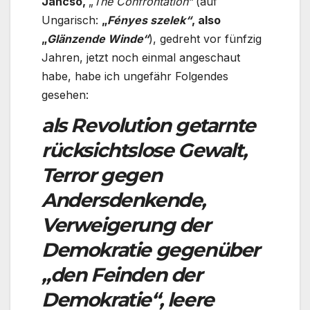
Jancsó,
„
The Confrontation“
(auf
Ungarisch:
„
Fényes szelek“
, also
„
Glänzende Winde“
), gedreht vor fünfzig
Jahren, jetzt noch einmal angeschaut
habe, habe ich ungefähr Folgendes
gesehen:
als Revolution getarnte
rücksichtslose Gewalt,
Terror gegen
Andersdenkende,
Verweigerung der
Demokratie gegenüber
„den Feinden der
Demokratie“, leere