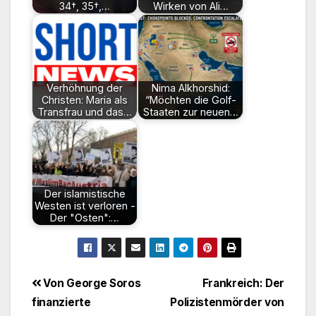
34†, 35†,…
Wirken von Ali…
Verhöhnung der
Nima Alkhorshid:
Christen: Maria als
“Möchten die Golf-
Transfrau und das…
Staaten zur neuen…
Der islamistische
Westen ist verloren -
Der "Osten":…
Beitragsnavigation
Von George Soros
Frankreich: Der
finanzierte
Polizistenmörder von