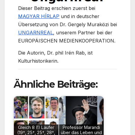
Dieser Beitrag erschien zuerst bei
MAGYAR HÍRLAP
und in deutscher
Übersetzung von Dr. Gergely Muraközi bei
UNGARNREAL
, unserem Partner bei der
EUROPÄISCHEN MEDIENKOOPERATION.
Die Autorin, Dr. phil Irén Rab, ist
Kulturhistorikerin.
Ähnliche Beiträge:
Gleich 8 (!) Läufer
Professor Marandi
(19†, 25†, 25†, 28†,
über das Leben und