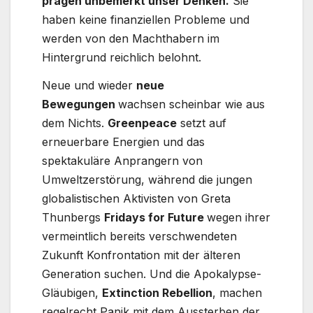
prägen unbemerkt unser Denken.
Sie
haben keine finanziellen Probleme und
werden von den Machthabern im
Hintergrund reichlich belohnt.
Neue und wieder
neue
Bewegungen
wachsen scheinbar wie aus
dem Nichts.
Greenpeace
setzt auf
erneuerbare Energien und das
spektakuläre Anprangern von
Umweltzerstörung, während die jungen
globalistischen Aktivisten von Greta
Thunbergs
Fridays for Future
wegen ihrer
vermeintlich bereits verschwendeten
Zukunft Konfrontation mit der älteren
Generation suchen. Und die Apokalypse-
Gläubigen,
Extinction Rebellion
, machen
regelrecht Panik mit dem Aussterben der