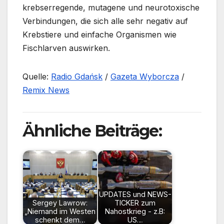
krebserregende, mutagene und neurotoxische
Verbindungen, die sich alle sehr negativ auf
Krebstiere und einfache Organismen wie
Fischlarven auswirken.
Quelle:
Radio Gdańsk
/
Gazeta Wyborcza
/
Remix News
Ähnliche Beiträge:
UPDATES und NEWS-
Sergey Lawrow:
TICKER zum
„Niemand im Westen
Nahostkrieg - z.B:
schenkt dem…
US…