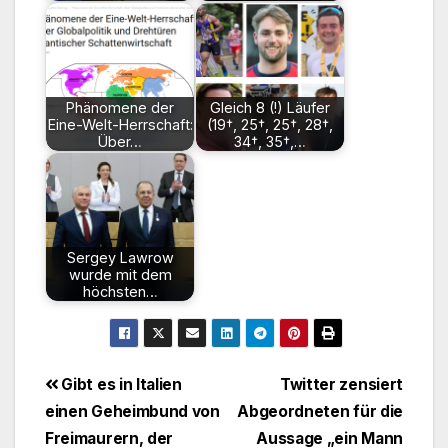
Phänomene der
Gleich 8 (!) Läufer
Eine-Welt-Herrschaft:
(19†, 25†, 25†, 28†,
Über…
34†, 35†,…
Sergey Lawrow
wurde mit dem
höchsten…
Beitragsnavigation
Gibt es in Italien
Twitter zensiert
einen Geheimbund von
Abgeordneten für die
Freimaurern, der
Aussage „ein Mann