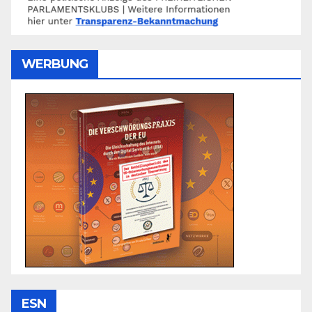
WERBUNG
ESN