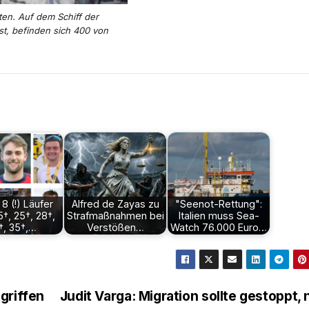
ten. Auf dem Schiff der
st, befinden sich 400 von
 8 (!) Läufer
Alfred de Zayas zu
"Seenot-Rettung":
5†, 25†, 28†,
Strafmaßnahmen bei
Italien muss Sea-
†, 35†,…
Verstößen…
Watch 76.000 Euro…
griffen
Judit Varga: Migration sollte gestoppt, 