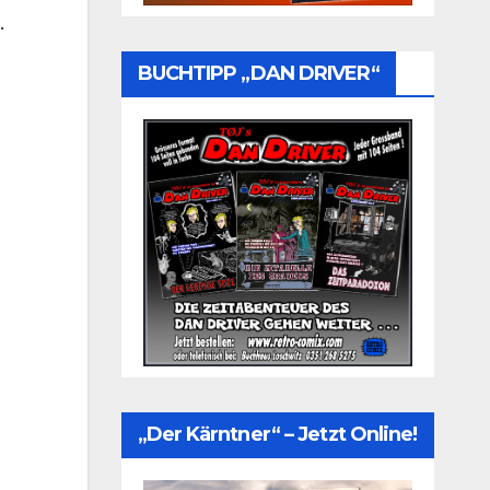
.
BUCHTIPP „DAN DRIVER“
„Der Kärntner“ – Jetzt Online!