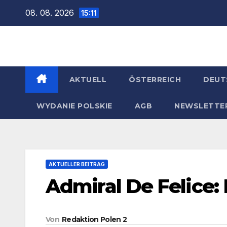
Zum
08. 08. 2026
15:11
Inhalt
springen
AKTUELL
ÖSTERREICH
DEUT
WYDANIE POLSKIE
AGB
NEWSLETTE
AKTUELLER BEITRAG
Admiral De Felice: 
Von
Redaktion Polen 2