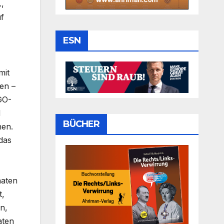
.,
f
ESN
mit
en –
GO-
d
BÜCHER
hen.
 das
aaten
t,
n,
aten