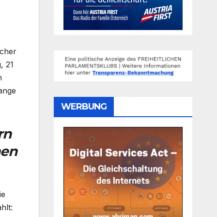
scher
, 21
n
lange
WERBUNG
rn
nen
ie
hlt: