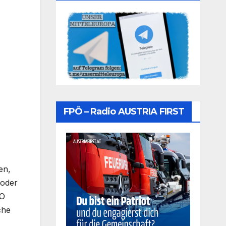
FPÖ – Radio AUSTRIA FIRST
en,
 oder
NO
che