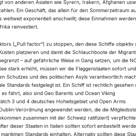
gt von anderen Asiaten wie Syrern, Irakern, Afghanen usw
hlen. Ein Geschäft, das allein für den Sommerzeitraum au
s weltweit exponentiell anschwillt; diese Einnahmen werden
ika reinvestiert.
tors („Pull factor“) zu stoppen, den diese Schiffe objektiv 
 Küsten platzieren und damit die Schlauchboote der Migrant
begrenzt – auf gefährliche Weise in Gang setzen, um die N
ee stark erhöht, müssen wir die Flaggenstaaten sofort un
alen Schutzes und des politischen Asyls verantwortlich mac
 Standards festgelegt ist. Ein Schiff ist rechtlich gesehen
 es fährt, also sind Geo Barents und Ocean Viking
Watch 3 und 4 deutsches Hoheitsgebiet und Open Arms
-Dublin-Verordnung angewendet werden, die die Mitgliedsst
kommen zusammen mit der Schweiz ratifiziert) verpflichte
 dieser Staaten in Italien sollten sofort einbestellt werde
 maritimen Standards einhalten. Alternativ sollten diese Sta