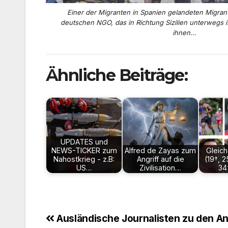
Einer der Migranten in Spanien gelandeten Migran
deutschen NGO, das in Richtung Sizilien unterwegs i
ihnen…
Ähnliche Beiträge:
UPDATES und
NEWS-TICKER zum
Alfred de Zayas zum
Gleich
Nahostkrieg - z.B:
Angriff auf die
(19†, 2
US…
Zivilisation…
34
Beitragsnavigation
Ausländische Journalisten zu den An