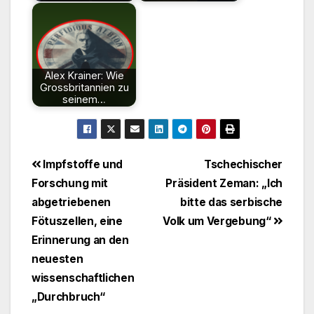
Alex Krainer: Wie
Grossbritannien zu
seinem…
Beitragsnavigation
Impfstoffe und
Tschechischer
Forschung mit
Präsident Zeman: „Ich
abgetriebenen
bitte das serbische
Fötuszellen, eine
Volk um Vergebung“
Erinnerung an den
neuesten
wissenschaftlichen
„Durchbruch“