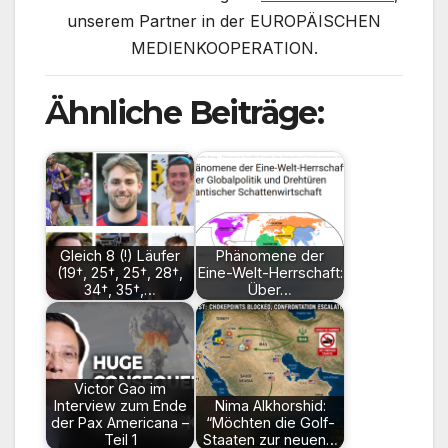
unserem Partner in der EUROPÄISCHEN
MEDIENKOOPERATION.
Ähnliche Beiträge:
Gleich 8 (!) Läufer
Phänomene der
(19†, 25†, 25†, 28†,
Eine-Welt-Herrschaft:
34†, 35†,…
Über…
Victor Gao im
Interview zum Ende
Nima Alkhorshid:
der Pax Americana –
“Möchten die Golf-
Teil 1
Staaten zur neuen…