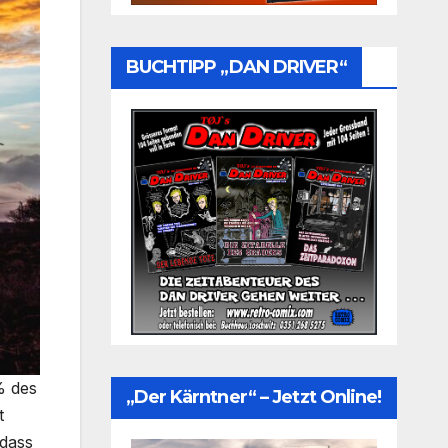
BUCHTIPP „DAN DRIVER“
% des
„Der Kärntner“ – Jetzt Online!
t
 dass