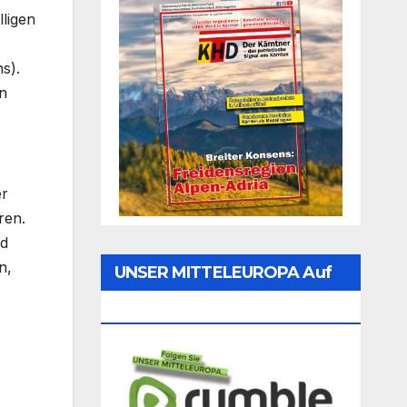
lligen
s
s).
en
er
ren.
nd
n,
UNSER MITTELEUROPA Auf
Rumble Folgen