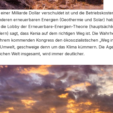
iner Milliarde Dollar verschuldet ist und die Betriebskoste
 anderen erneuerbaren Energien (Geothermie und Solar) ha
l die Lobby der Erneuerbare-Energien-Theorie (hauptsächl
n) sagt, dass Kenia auf dem richtigen Weg ist. Die Wahrhe
auf ihrem kommenden Kongress den ökosozialistischen „Weg i
ie Umwelt, geschweige denn um das Klima kümmern. Die Ag
ichen Welt insgesamt, wird immer deutlicher.