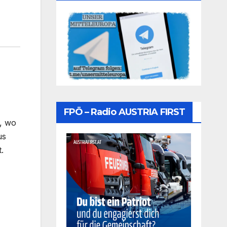
FPÖ – Radio AUSTRIA FIRST
e, wo
us
.