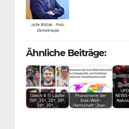
Jože Biščak · Foto:
Demokracija
Ähnliche Beiträge:
UPD
Gleich 8 (!) Läufer
Phänomene der
NEWS-
(19†, 25†, 25†, 28†,
Eine-Welt-
Nahost
34†, 35†,…
Herrschaft: Über…