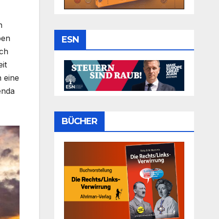
n
ben
ESN
ich
it
n eine
enda
BÜCHER