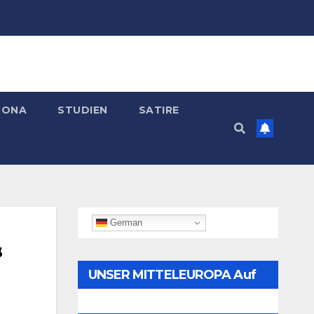
RONA
STUDIEN
SATIRE
German
“
UNSER MITTELEUROPA Auf
Telegram Folgen