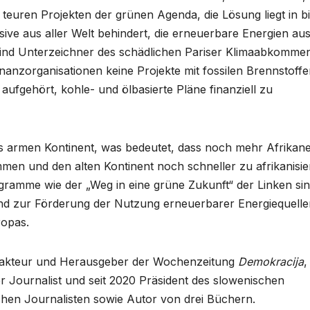
n teuren Projekten der grünen Agenda, die Lösung liegt in bi
sive aus aller Welt behindert, die erneuerbare Energien au
r sind Unterzeichner des schädlichen Pariser Klimaabkommen
inanzorganisationen keine Projekte mit fossilen Brennstoff
ufgehört, kohle- und ölbasierte Pläne finanziell zu
 als armen Kontinent, was bedeutet, dass noch mehr Afrikan
en und den alten Kontinent noch schneller zu afrikanisie
gramme wie der „Weg in eine grüne Zukunft“ der Linken si
d zur Förderung der Nutzung erneuerbarer Energiequelle
ropas.
dakteur und Herausgeber der Wochenzeitung
Demokracija
,
ver Journalist und seit 2020 Präsident des slowenischen
chen Journalisten sowie Autor von drei Büchern.