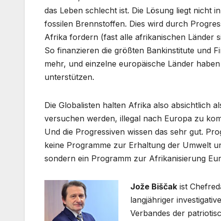
das Leben schlecht ist. Die Lösung liegt nicht i
fossilen Brennstoffen. Dies wird durch Progres
Afrika fordern (fast alle afrikanischen Lände
So finanzieren die größten Bankinstitute und F
mehr, und einzelne europäische Länder haben a
unterstützen.
Die Globalisten halten Afrika also absichtlich
versuchen werden, illegal nach Europa zu komm
Und die Progressiven wissen das sehr gut. Pro
keine Programme zur Erhaltung der Umwelt un
sondern ein Programm zur Afrikanisierung Eu
Jože Biščak
ist Chefre
langjähriger investigati
Verbandes der patriotis