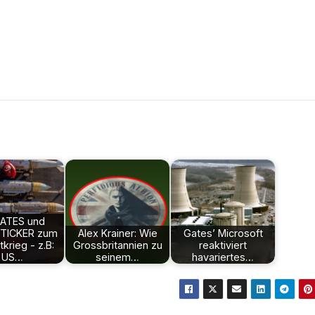
ATES und
TICKER zum
Alex Krainer: Wie
Gates’ Microsoft
krieg - z.B:
Grossbritannien zu
reaktiviert
US…
seinem…
havariertes…