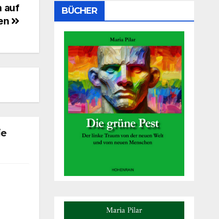
n auf
BÜCHER
en
ie