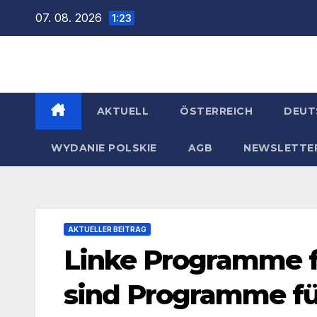
Zum
07. 08. 2026
1:23
Inhalt
springen
AKTUELL
ÖSTERREICH
DEUT
WYDANIE POLSKIE
AGB
NEWSLETTE
AKTUELLER BEITRAG
Linke Programme f
sind Programme für