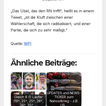
„Das Übel, das den RN trifft“, heißt es in einem
Tweet, „ist die Kluft zwischen einer
Wählerschaft, die sich radikalisiert, und einer
Partei, die sich zu sehr mäßigt.“
Quelle:
MPI
Ähnliche Beiträge:
UPDATES und NEWS-
Gleich 8 (!) Läufer
TICKER zum
(19†, 25†, 25†, 28†,
Nahostkrieg - z.B:
34†, 35†,…
US…