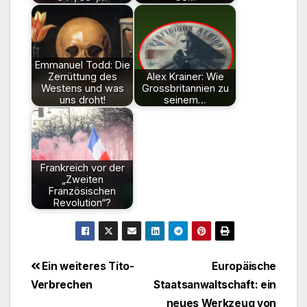
Emmanuel Todd: Die
Zerrüttung des
Alex Krainer: Wie
Westens und was
Grossbritannien zu
uns droht!
seinem…
Frankreich vor der
„Zweiten
Französischen
Revolution“?
Beitragsnavigation
Ein weiteres Tito-
Europäische
Verbrechen
Staatsanwaltschaft: ein
neues Werkzeug von