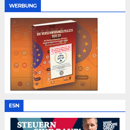
WERBUNG
ESN