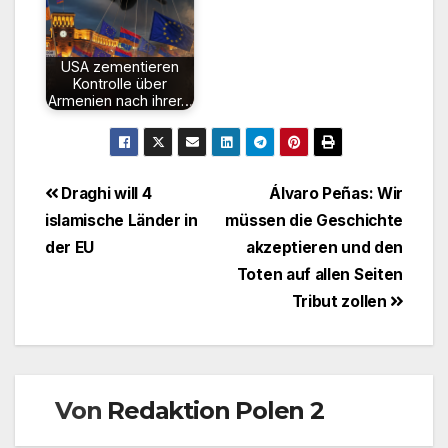
USA zementieren
Kontrolle über
Armenien nach ihrer…
Beitragsnavigation
Draghi will 4
Álvaro Peñas: Wir
islamische Länder in
müssen die Geschichte
der EU
akzeptieren und den
Toten auf allen Seiten
Tribut zollen
Von
Redaktion Polen 2