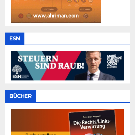
ESN
BÜCHER