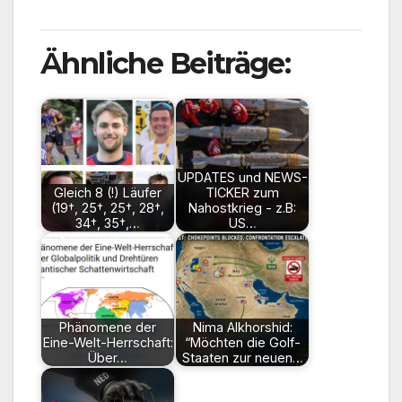
Ähnliche Beiträge:
UPDATES und NEWS-
Gleich 8 (!) Läufer
TICKER zum
(19†, 25†, 25†, 28†,
Nahostkrieg - z.B:
34†, 35†,…
US…
Phänomene der
Nima Alkhorshid:
Eine-Welt-Herrschaft:
“Möchten die Golf-
Über…
Staaten zur neuen…