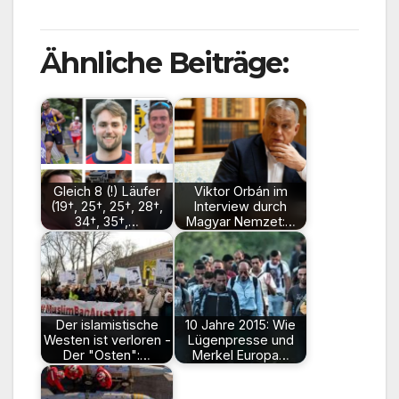
Ähnliche Beiträge:
Gleich 8 (!) Läufer
Viktor Orbán im
(19†, 25†, 25†, 28†,
Interview durch
34†, 35†,…
Magyar Nemzet:…
Der islamistische
10 Jahre 2015: Wie
Westen ist verloren -
Lügenpresse und
Der "Osten":…
Merkel Europa…