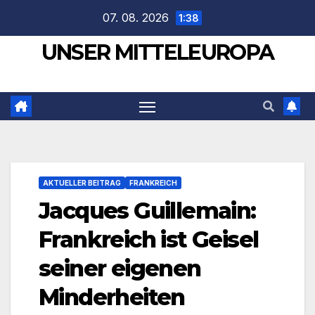
Zum
07. 08. 2026
1:38
Inhalt
UNSER MITTELEUROPA
springen
AKTUELLER BEITRAG
FRANKREICH
Jacques Guillemain:
Frankreich ist Geisel
seiner eigenen
Minderheiten