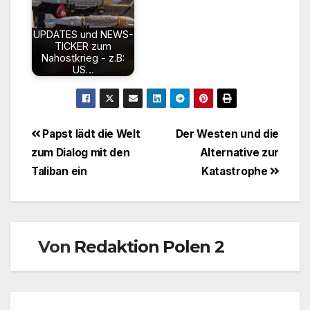
UPDATES und NEWS-
TICKER zum
Nahostkrieg - z.B:
US…
Beitragsnavigation
Papst lädt die Welt
Der Westen und die
zum Dialog mit den
Alternative zur
Taliban ein
Katastrophe
Von
Redaktion Polen 2