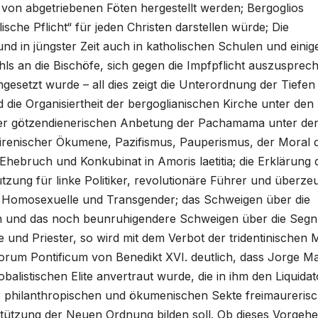
en von abgetriebenen Föten hergestellt werden; Bergoglios
che Pflicht“ für jeden Christen darstellen würde; Die
nd in jüngster Zeit auch in katholischen Schulen und einig
hls an die Bischöfe, sich gegen die Impfpflicht auszusprec
esetzt wurde – all dies zeigt die Unterordnung der Tiefen
d die Organisiertheit der bergoglianischen Kirche unter den
t der götzendienerischen Anbetung der Pachamama unter de
renischer Ökumene, Pazifismus, Pauperismus, der Moral 
n Ehebruch und Konkubinat in Amoris laetitia; die Erklärung 
tzung für linke Politiker, revolutionäre Führer und überze
, Homosexuelle und Transgender; das Schweigen über die
en und das noch beunruhigendere Schweigen über die Seg
und Priester, so wird mit dem Verbot der tridentinischen 
um Pontificum von Benedikt XVI. deutlich, dass Jorge Ma
lobalistischen Elite anvertraut wurde, die in ihm den Liquidat
r philanthropischen und ökumenischen Sekte freimaureris
erstützung der Neuen Ordnung bilden soll. Ob dieses Vorgehe