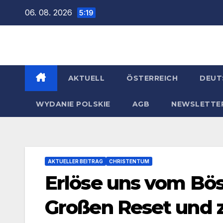
Zum
06. 08. 2026
5:19
Inhalt
springen
AKTUELL
ÖSTERREICH
DEUT
WYDANIE POLSKIE
AGB
NEWSLETTE
AKTUELLER BEITRAG
CHRISTENTUM
Erlöse uns vom Bö
Großen Reset und 