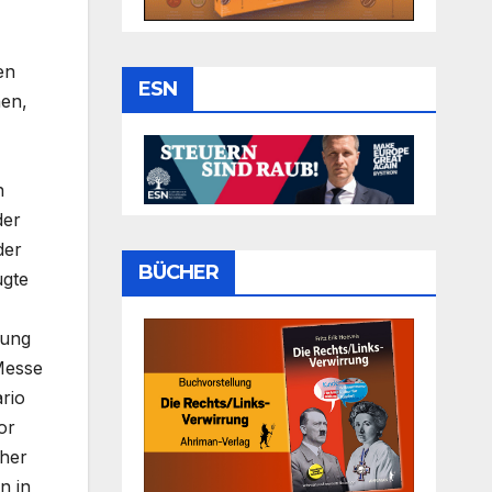
en
ESN
hen,
n
der
der
BÜCHER
ugte
nung
Messe
rio
or
cher
n in