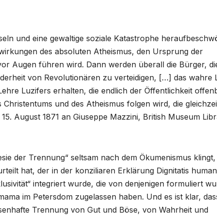
esseln und eine gewaltige soziale Katastrophe heraufbeschw
uswirkungen des absoluten Atheismus, den Ursprung der
vor Augen führen wird. Dann werden überall die Bürger, di
derheit von Revolutionären zu verteidigen, […] das wahre L
ehre Luzifers erhalten, die endlich der Öffentlichkeit offen
s Christentums und des Atheismus folgen wird, die gleichzei
m 15. August 1871 an Giuseppe Mazzini, British Museum Libr
äresie der Trennung“ seltsam nach dem Ökumenismus klingt,
rteilt hat, der in der konziliaren Erklärung Dignitatis huma
klusivität“ integriert wurde, die von denjenigen formuliert wu
mama im Petersdom zugelassen haben. Und es ist klar, das
ssenhafte Trennung von Gut und Böse, von Wahrheit und