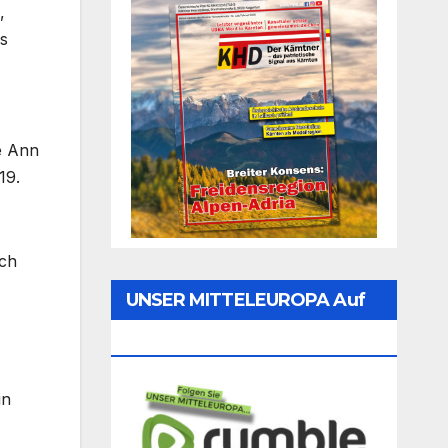
,
s
ce Ann
19.
ich
UNSER MITTELEUROPA Auf
Rumble Folgen
in