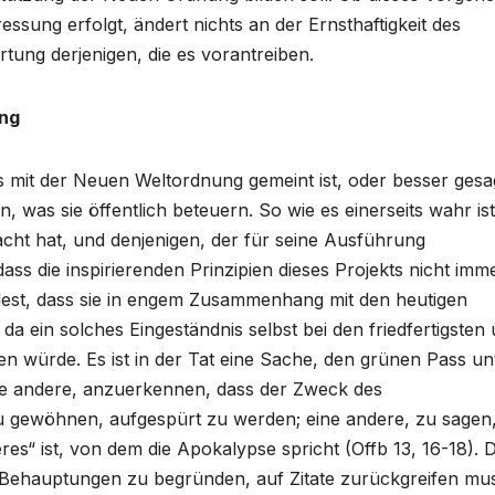
ssung erfolgt, ändert nichts an der Ernsthaftigkeit des
ung derjenigen, die es vorantreiben.
ung
as mit der Neuen Weltordnung gemeint ist, oder besser gesa
 was sie öffentlich beteuern. So wie es einerseits wahr ist
dacht hat, und denjenigen, der für seine Ausführung
 dass die inspirierenden Prinzipien dieses Projekts nicht imm
st, dass sie in engem Zusammenhang mit den heutigen
da ein solches Eingeständnis selbst bei den friedfertigsten
 würde. Es ist in der Tat eine Sache, den grünen Pass un
e andere, anzuerkennen, dass der Zweck des
zu gewöhnen, aufgespürt zu werden; eine andere, zu sagen
eres“ ist, von dem die Apokalypse spricht (Offb 13, 16-18). 
 Behauptungen zu begründen, auf Zitate zurückgreifen mu