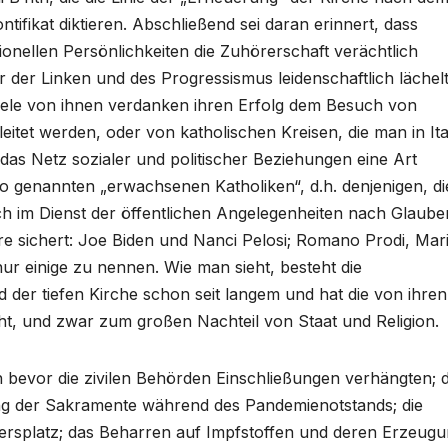
ifikat diktieren. Abschließend sei daran erinnert, dass
utionellen Persönlichkeiten die Zuhörerschaft verächtlich
r der Linken und des Progressismus leidenschaftlich lächel
Viele von ihnen verdanken ihren Erfolg dem Besuch von
leitet werden, oder von katholischen Kreisen, die man in Ita
 das Netz sozialer und politischer Beziehungen eine Art
 so genannten „erwachsenen Katholiken“, d.h. denjenigen, di
ch im Dienst der öffentlichen Angelegenheiten nach Glaube
re sichert: Joe Biden und Nanci Pelosi; Romano Prodi, Mar
r einige zu nennen. Wie man sieht, besteht die
der tiefen Kirche schon seit langem und hat die von ihren
, und zwar zum großen Nachteil von Staat und Religion.
 bevor die zivilen Behörden Einschließungen verhängten; 
g der Sakramente während des Pandemienotstands; die
ersplatz; das Beharren auf Impfstoffen und deren Erzeug