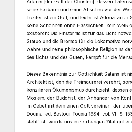
Adonai [der Gott der Christen], dessen Taten 
seine Barbarei und seine Abscheu vor der Wiss
Luzifer ist ein Gott, und leider ist Adonai auch
keine Schönheit ohne Hässlichkeit, kein Weiß 
existieren: Die Finsternis ist für das Licht not
Statue und die Bremse für die Lokomotive notwe
wahre und reine philosophische Religion ist der 
des Lichts und des Guten, kämpft für die Mensc
Dieses Bekenntnis zur Göttlichkeit Satans ist 
Architekt ist, den die Freimaurerei verehrt, so
konziliaren Ökumenismus durchzieht, dessen ers
Moslem, der Buddhist, der Anhänger von Konfu
im Gebet mit dem einen Gott vereinen, der über
Dogma, ed. Bastogi, Foggia 1984, vol. VI, S. 15
steht“ ist, wurde uns im vorherigen Zitat gut erk