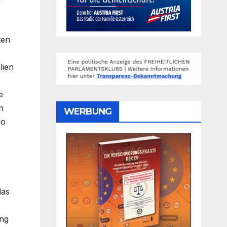
ten
lien
e
n
WERBUNG
io
das
ung