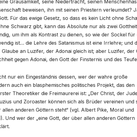
seine Grausamkeit, seine Niedertracht, seinen Menschenhas
enschaft beweisen, ihn mit seinen Priestern verleumdet? J
 Gott. Für das ewige Gesetz, so dass es kein Licht ohne Scha
ohne Schwarz gibt, kann das Absolute nur als zwei Gotthei
wendig, um ihm als Kontrast zu dienen, so wie der Sockel für 
ndig ist… die Lehre des Satanismus ist eine Irrlehre; und d
Glaube an Luzifer, der Adonai gleich ist; aber Luzifer, der 
hheit gegen Adonai, den Gott der Finsternis und des Teufel
nicht nur ein Eingeständnis dessen, wer der wahre große
ndern auch ein blasphemisches politisches Projekt, das den
ter Theoretiker die Freimaurerei ist: „Der Christ, der Jude
zius und Zoroaster können sich als Brüder vereinen und 
 allen anderen Göttern steht“ (vgl. Albert Pike, Moral und
3). Und wer der „eine Gott, der über allen anderen Göttern
lärt.