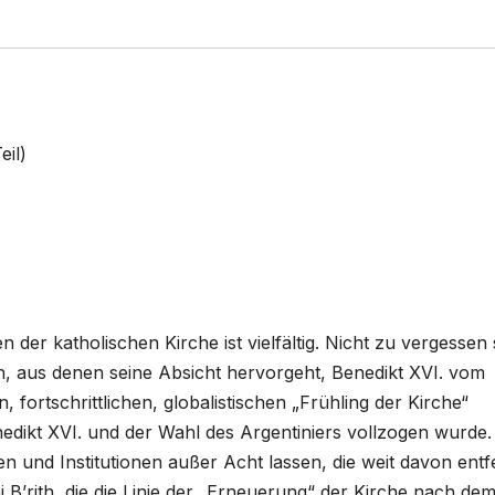
eil)
 der katholischen Kirche ist vielfältig. Nicht zu vergessen 
on, aus denen seine Absicht hervorgeht, Benedikt XVI. vom
fortschrittlichen, globalistischen „Frühling der Kirche“
nedikt XVI. und der Wahl des Argentiniers vollzogen wurde.
 und Institutionen außer Acht lassen, die weit davon entf
ai B’rith, die die Linie der „Erneuerung“ der Kirche nach de