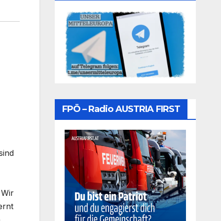
FPÖ – Radio AUSTRIA FIRST
sind
 Wir
ernt
m