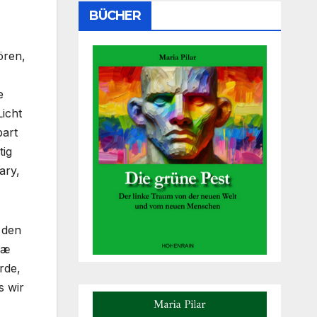
BÜCHER
ören,
e
icht
bart
tig
ary,
 den
næ
rde,
s wir