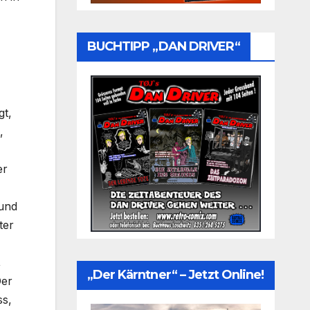
BUCHTIPP „DAN DRIVER“
gt,
,
er
 und
ter
,
„Der Kärntner“ – Jetzt Online!
Der
ss,