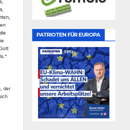
s,
a,
tten,
ten
die
PATRIOTEN FÜR EUROPA
ie
Gott
s.“
, der
sich