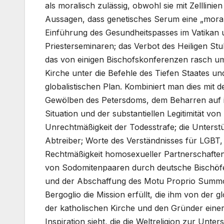
als moralisch zulässig, obwohl sie mit Zelllini
Aussagen, dass genetisches Serum eine „moralis
Einführung des Gesundheitspasses im Vatikan u
Priesterseminaren; das Verbot des Heiligen Stu
das von einigen Bischofskonferenzen rasch umg
Kirche unter die Befehle des Tiefen Staates un
globalistischen Plan. Kombiniert man dies mi
Gewölben des Petersdoms, dem Beharren auf i
Situation und der substantiellen Legitimität vo
Unrechtmäßigkeit der Todesstrafe; die Unterstü
Abtreiber; Worte des Verständnisses für LGBT
Rechtmäßigkeit homosexueller Partnerschaft
von Sodomitenpaaren durch deutsche Bischöfe 
und der Abschaffung des Motu Proprio Summor
Bergoglio die Mission erfüllt, die ihm von der g
der katholischen Kirche und den Gründer eine
Inspiration sieht, die die Weltreligion zur Unt