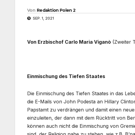
Von
Redaktion Polen 2
SEP. 1, 2021
Von Erzbischof Carlo Maria Viganò
(Zweiter T
Einmischung des Tiefen Staates
Die Einmischung des Tiefen Staates in das Leben
die E-Mails von John Podesta an Hillary Clint
Papstamt zu verdrängen und damit einen neuen, 
einzuleiten, der dann mit dem Rücktritt von Be
können auch nicht die Einmischung von Gremien
sind, der Religion nahe zu stehen, wie z.B. B’n