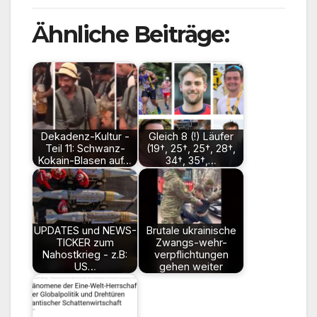
Ähnliche Beiträge:
Dekadenz-Kultur -
Gleich 8 (!) Läufer
Teil 11: Schwanz-
(19†, 25†, 25†, 28†,
Kokain-Blasen auf…
34†, 35†,…
UPDATES und NEWS-
Brutale ukrainische
TICKER zum
Zwangs-wehr-
Nahostkrieg - z.B:
verpflichtungen
US…
gehen weiter