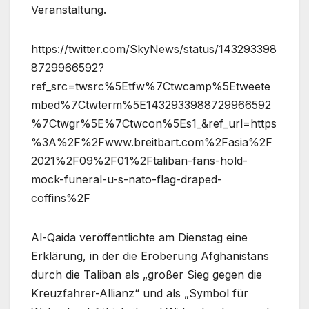
Veranstaltung.
https://twitter.com/SkyNews/status/143293398
8729966592?
ref_src=twsrc%5Etfw%7Ctwcamp%5Etweete
mbed%7Ctwterm%5E1432933988729966592
%7Ctwgr%5E%7Ctwcon%5Es1_&ref_url=https
%3A%2F%2Fwww.breitbart.com%2Fasia%2F
2021%2F09%2F01%2Ftaliban-fans-hold-
mock-funeral-u-s-nato-flag-draped-
coffins%2F
Al-Qaida veröffentlichte am Dienstag eine
Erklärung, in der die Eroberung Afghanistans
durch die Taliban als „großer Sieg gegen die
Kreuzfahrer-Allianz“ und als „Symbol für