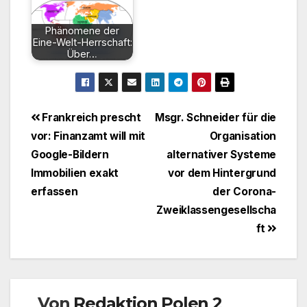
Phänomene der
Eine-Welt-Herrschaft:
Über…
Beitragsnavigation
Frankreich prescht
Msgr. Schneider für die
vor: Finanzamt will mit
Organisation
Google-Bildern
alternativer Systeme
Immobilien exakt
vor dem Hintergrund
erfassen
der Corona-
Zweiklassengesellscha
ft
Von
Redaktion Polen 2