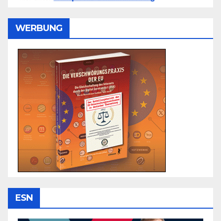
WERBUNG
ESN