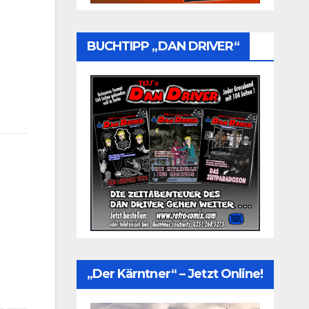
BUCHTIPP „DAN DRIVER“
„Der Kärntner“ – Jetzt Online!