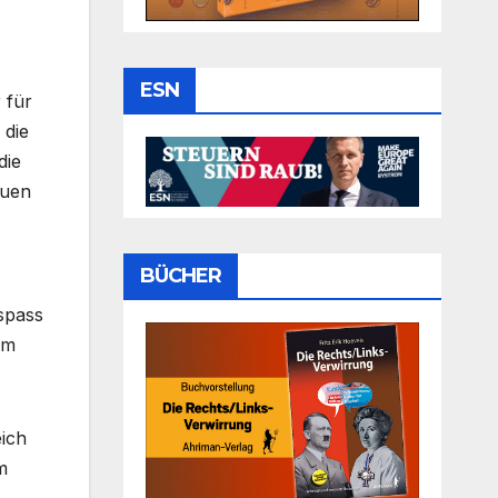
ESN
 für
 die
die
euen
BÜCHER
spass
um
ich
m