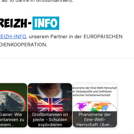
EIZH-INFO
, unserem Partner in der EUROPÄISCHEN
DIENKOOPERATION.
Krainer: Wie
Großbritannien ist
Phänomene der
ritannien zu
pleite - Schulden
Eine-Welt-
einem…
explodieren
Herrschaft: Über…