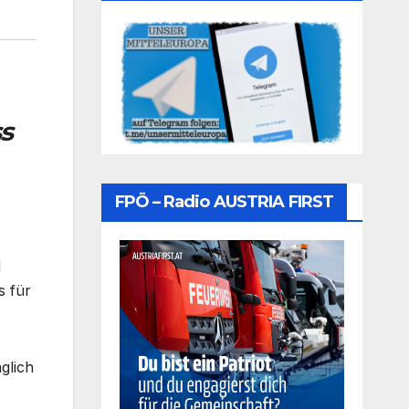
s
FPÖ – Radio AUSTRIA FIRST
d
s für
glich