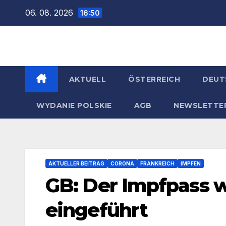
Zum
06. 08. 2026
16:50
Inhalt
springen
AKTUELL
ÖSTERREICH
DEUT
WYDANIE POLSKIE
AGB
NEWSLETTE
AKTUELLER BEITRAG
CORONA
FRANKREICH
IMPFEN
GB: Der Impfpass w
eingeführt