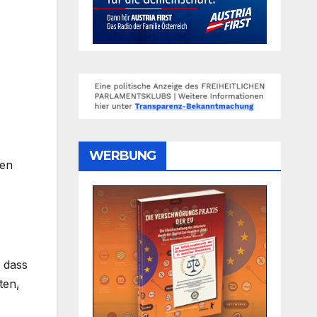
WERBUNG
gen
 dass
ten,