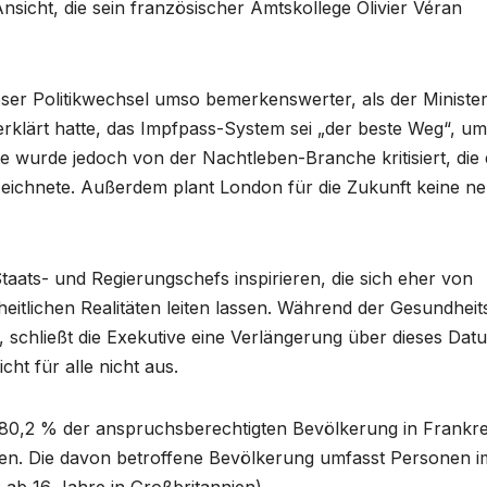
sicht, die sein französischer Amtskollege Olivier Véran
ser Politikwechsel umso bemerkenswerter, als der Minister
rklärt hatte, das Impfpass-System sei „der beste Weg“, um
e wurde jedoch von der Nachtleben-Branche kritisiert, die 
zeichnete. Außerdem plant London für die Zukunft keine n
taats- und Regierungschefs inspirieren, die sich eher von
eitlichen Realitäten leiten lassen. Während der Gesundheit
t, schließt die Exekutive eine Verlängerung über dieses Dat
cht für alle nicht aus.
 80,2 % der anspruchsberechtigten Bevölkerung in Frankre
lten. Die davon betroffene Bevölkerung umfasst Personen i
 ab 16 Jahre in Großbritannien).