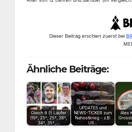
Dieser Beitrag erschien zuerst bei
BR
ME
Ähnliche Beiträge:
UPDATES und
Gleich 8 (!) Läufer
NEWS-TICKER zum
Alex 
(19†, 25†, 25†, 28†,
Nahostkrieg - z.B:
Grossb
34†, 35†,…
US…
s