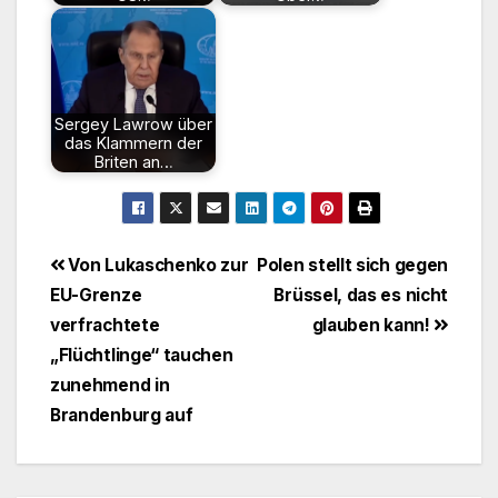
Sergey Lawrow über
das Klammern der
Briten an…
Beitragsnavigation
Von Lukaschenko zur
Polen stellt sich gegen
EU-Grenze
Brüssel, das es nicht
verfrachtete
glauben kann!
„Flüchtlinge“ tauchen
zunehmend in
Brandenburg auf