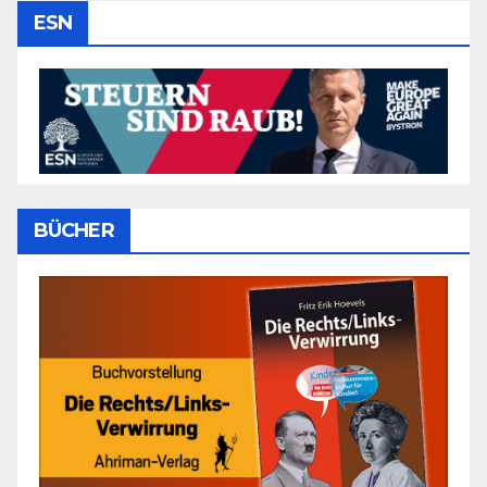
ESN
BÜCHER