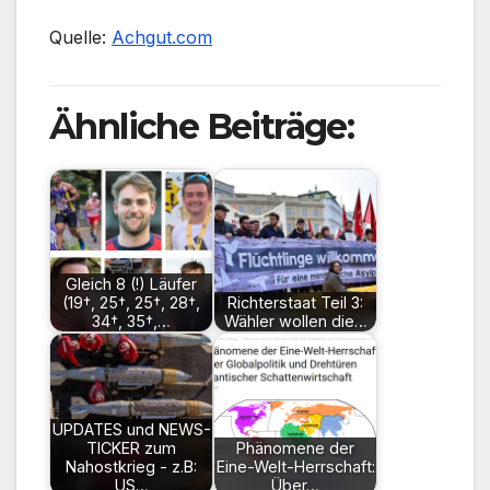
Quelle:
Achgut.com
Ähnliche Beiträge:
Gleich 8 (!) Läufer
(19†, 25†, 25†, 28†,
Richterstaat Teil 3:
34†, 35†,…
Wähler wollen die…
UPDATES und NEWS-
TICKER zum
Phänomene der
Nahostkrieg - z.B:
Eine-Welt-Herrschaft:
US…
Über…