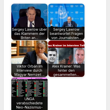
Sergey Lawrow über
Sergey Lawrow
das Klammern der
beantwortet Fragen
Briten an…
von Journalisten…
Viktor Orbán im
Alex Krainer: Was
Interview durch
hinter den
Magyar Nemzet:…
gesammelten…
UNGA
verabschiedete
Neo-Nazismus-