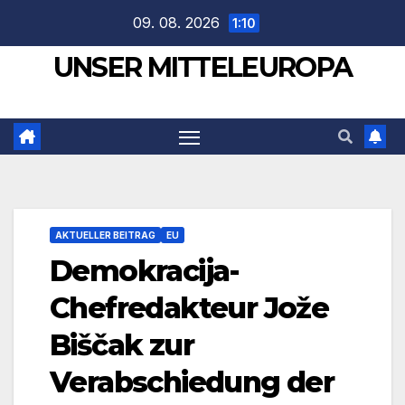
Zum
09. 08. 2026
1:10
Inhalt
UNSER MITTELEUROPA
springen
AKTUELLER BEITRAG
EU
Demokracija-
Chefredakteur Jože
Biščak zur
Verabschiedung der