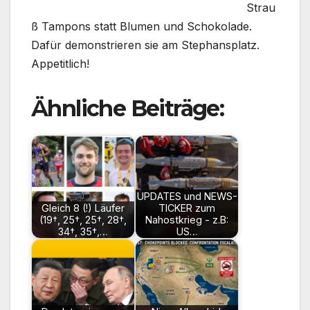
Strau
ß Tampons statt Blumen und Schokolade.
Dafür demonstrieren sie am Stephansplatz.
Appetitlich!
Ähnliche Beiträge:
UPDATES und NEWS-
Gleich 8 (!) Läufer
TICKER zum
(19†, 25†, 25†, 28†,
Nahostkrieg - z.B:
34†, 35†,…
US…