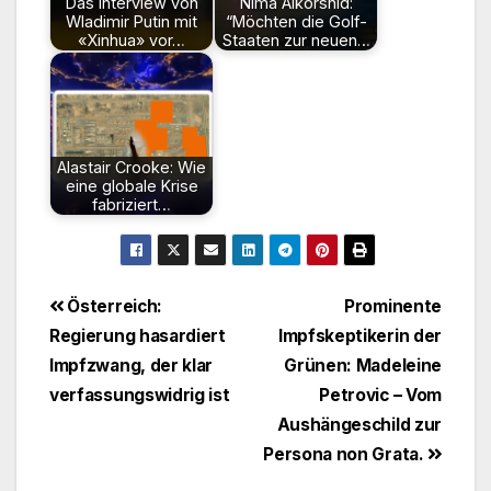
Das Interview von
Nima Alkorshid:
Wladimir Putin mit
“Möchten die Golf-
«Xinhua» vor…
Staaten zur neuen…
Alastair Crooke: Wie
eine globale Krise
fabriziert…
Beitragsnavigation
Österreich:
Prominente
Regierung hasardiert
Impfskeptikerin der
Impfzwang, der klar
Grünen: Madeleine
verfassungswidrig ist
Petrovic – Vom
Aushängeschild zur
Persona non Grata.