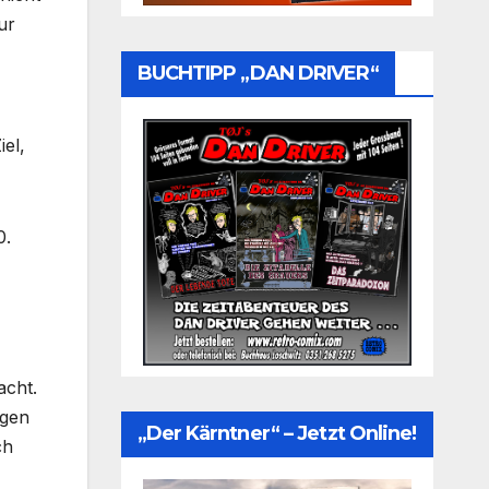
ur
BUCHTIPP „DAN DRIVER“
el,
0.
acht.
ugen
„Der Kärntner“ – Jetzt Online!
ch