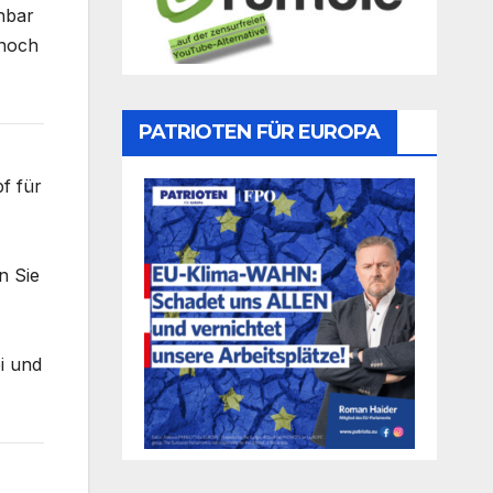
enbar
 noch
PATRIOTEN FÜR EUROPA
f für
n Sie
i und