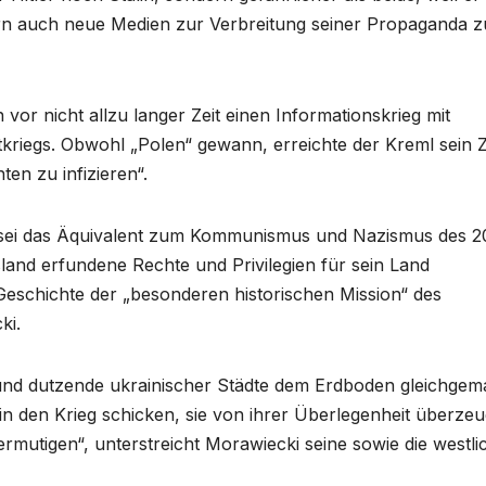
rn auch neue Medien zur Verbreitung seiner Propaganda z
 vor nicht allzu langer Zeit einen Informationskrieg mit
kriegs. Obwohl „Polen“ gewann, erreichte der Kreml sein Zi
ten zu infizieren“.
n sei das Äquivalent zum Kommunismus und Nazismus des 2
sland erfundene Rechte und Privilegien für sein Land
e Geschichte der „besonderen historischen Mission“ des
ki.
und dutzende ukrainischer Städte dem Erdboden gleichgem
 in den Krieg schicken, sie von ihrer Überlegenheit überze
mutigen“, unterstreicht Morawiecki seine sowie die westli