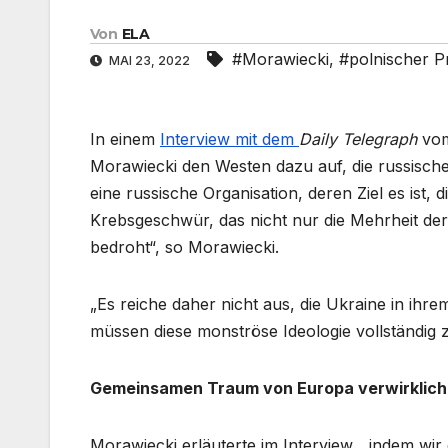
Von
ELA
#Morawiecki
,
#polnischer P
MAI 23, 2022
In einem
Interview mit dem
Daily Telegraph
vom
Morawiecki den Westen dazu auf, die russische 
eine russische Organisation, deren Ziel es ist,
Krebsgeschwür, das nicht nur die Mehrheit der
bedroht“, so Morawiecki.
„Es reiche daher nicht aus, die Ukraine in ihr
müssen diese monströse Ideologie vollständig ze
Gemeinsamen Traum von Europa verwirklic
Morawiecki erläuterte im Interview, „indem w