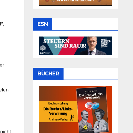
s
ESN
“,
er
BÜCHER
elen
nicht