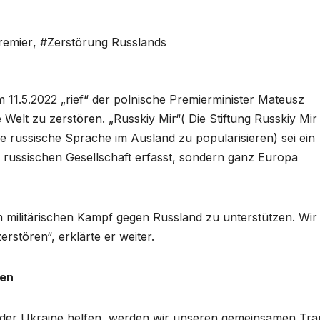
remier
,
#Zerstörung Russlands
 11.5.2022 „rief“ der polnische Premierminister Mateusz
Welt zu zerstören. „Russkiy Mir“( Die Stiftung Russkiy Mir 
 die russische Sprache im Ausland zu popularisieren) sei ein
 russischen Gesellschaft erfasst, sondern ganz Europa
em militärischen Kampf gegen Russland zu unterstützen. Wir
rstören“, erklärte er weiter.
hen
ir der Ukraine helfen, werden wir unseren gemeinsamen Tr