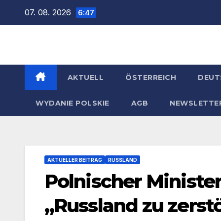
Zum
07. 08. 2026
6:47
Inhalt
springen
AKTUELL
ÖSTERREICH
DEUT
WYDANIE POLSKIE
AGB
NEWSLETTE
AKTUELLER BEITRAG
RUSSLAND
Polnischer Ministe
„Russland zu zerst