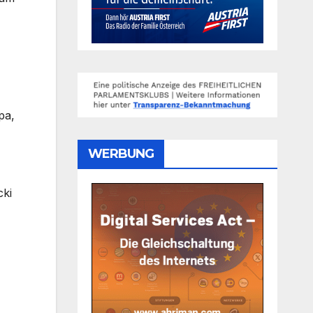
pa,
WERBUNG
cki