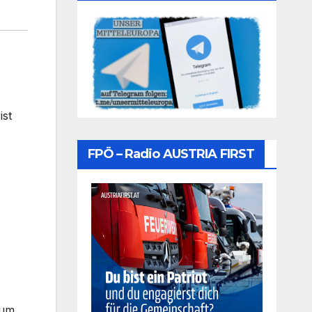
ist
FPÖ – Radio AUSTRIA FIRST
aum