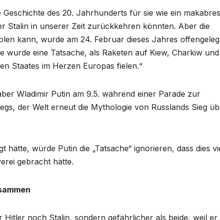
e Geschichte des 20. Jahrhunderts für sie wie ein makabre
r Stalin in unserer Zeit zurückkehren könnten. Aber die
rholen kann, wurde am 24. Februar dieses Jahres offengelegt
are wurde eine Tatsache, als Raketen auf Kiew, Charkiw und
en Staates im Herzen Europas fielen.“
aber Wladimir Putin am 9.5. während einer Parade zur
iegs, der Welt erneut die Mythologie von Russlands Sieg üb
hätte, würde Putin die „Tatsache“ ignorieren, dass dies vi
erei gebracht hätte.
zusammen
Hitler noch Stalin, sondern gefährlicher als beide, weil er 