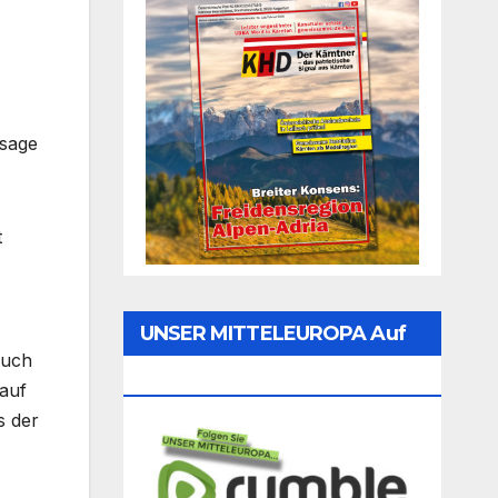
ssage
t
UNSER MITTELEUROPA Auf
auch
Rumble Folgen
 auf
s der