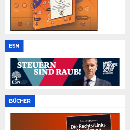
ESN
BÜCHER