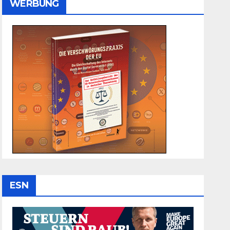
WERBUNG
ESN