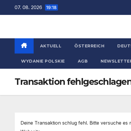
Zum
07. 08. 2026
19:18
Inhalt
springen
AKTUELL
ÖSTERREICH
DEUT
WYDANIE POLSKIE
AGB
NEWSLETTE
Transaktion fehlgeschlage
Deine Transaktion schlug fehl. Bitte versuche es