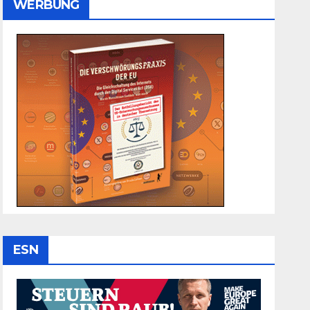
WERBUNG
ESN