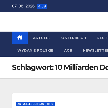
Zum
07. 08. 2026
4:58
Inhalt
springen
AKTUELL
ÖSTERREICH
DEUT
WYDANIE POLSKIE
AGB
NEWSLETTE
Schlagwort:
10 Milliarden Do
AKTUELLER BEITRAG
WHO