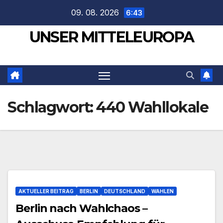
Zum
09. 08. 2026
6:43
Inhalt
UNSER MITTELEUROPA
springen
Schlagwort:
440 Wahllokale
AKTUELLER BEITRAG
BERLIN
DEUTSCHLAND
WAHLEN
Berlin nach Wahlchaos –