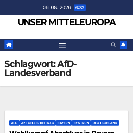
Zum
06. 08. 2026
6:32
Inhalt
UNSER MITTELEUROPA
springen
Schlagwort:
AfD-
Landesverband
AFD
AKTUELLER BEITRAG
BAYERN
BYSTRON
DEUTSCHLAND